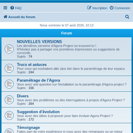
FAQ
Inscription
Connexion
R
Accueil du forum
e
Nous sommes le 07 août 2026, 10:13
c
Forum
h
NOUVELLES VERSIONS
e
Les dernières versions d'Agora-Project se trouvent ici !
N'hésitez pas à partager vos premières impressions ou suggestions de
r
correctifs.
Sujets :
74
c
Trucs et astuces
h
Pour ceux qui souhaitent aller plus loin dans le paramétrage de leur espace.
Sujets :
244
e
Paramétrage de l'Agora
r
Vous avez une question sur l'installation ou le paramétrage d'Agora-project ?
Sujets :
156
Divers
Vous avez des problèmes ou des interrogations à propos d'Agora Project ?
Sujets :
264
Suggestion d'évolution
Vous avez des idées à proposer pour faire évoluer Agora-Project ?
Sujets :
172
Témoignage
Faites part de votre expérience si vous avez des remarques ou un retour