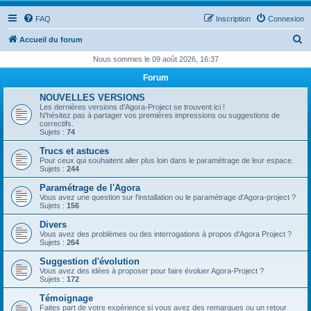
FAQ
Inscription
Connexion
R
Accueil du forum
e
Nous sommes le 09 août 2026, 16:37
c
Forum
h
NOUVELLES VERSIONS
e
Les dernières versions d'Agora-Project se trouvent ici !
N'hésitez pas à partager vos premières impressions ou suggestions de
r
correctifs.
Sujets :
74
c
Trucs et astuces
h
Pour ceux qui souhaitent aller plus loin dans le paramétrage de leur espace.
Sujets :
244
e
Paramétrage de l'Agora
r
Vous avez une question sur l'installation ou le paramétrage d'Agora-project ?
Sujets :
156
Divers
Vous avez des problèmes ou des interrogations à propos d'Agora Project ?
Sujets :
264
Suggestion d'évolution
Vous avez des idées à proposer pour faire évoluer Agora-Project ?
Sujets :
172
Témoignage
Faites part de votre expérience si vous avez des remarques ou un retour