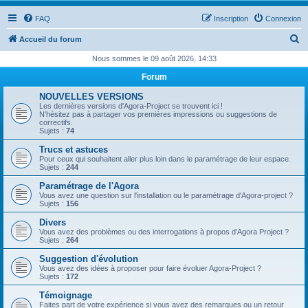
FAQ
Inscription
Connexion
R
Accueil du forum
e
Nous sommes le 09 août 2026, 14:33
c
Forum
h
NOUVELLES VERSIONS
e
Les dernières versions d'Agora-Project se trouvent ici !
N'hésitez pas à partager vos premières impressions ou suggestions de
r
correctifs.
Sujets :
74
c
Trucs et astuces
h
Pour ceux qui souhaitent aller plus loin dans le paramétrage de leur espace.
Sujets :
244
e
Paramétrage de l'Agora
r
Vous avez une question sur l'installation ou le paramétrage d'Agora-project ?
Sujets :
156
Divers
Vous avez des problèmes ou des interrogations à propos d'Agora Project ?
Sujets :
264
Suggestion d'évolution
Vous avez des idées à proposer pour faire évoluer Agora-Project ?
Sujets :
172
Témoignage
Faites part de votre expérience si vous avez des remarques ou un retour