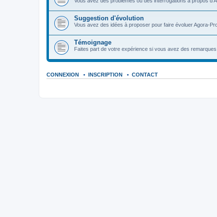
Vous avez des problèmes ou des interrogations à propos d'A
Suggestion d'évolution
Vous avez des idées à proposer pour faire évoluer Agora-Pro
Témoignage
Faites part de votre expérience si vous avez des remarques o
CONNEXION
•
INSCRIPTION
•
CONTACT