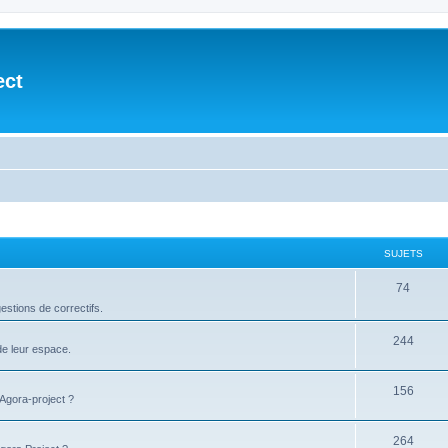
ect
SUJETS
74
stions de correctifs.
244
de leur espace.
156
'Agora-project ?
264