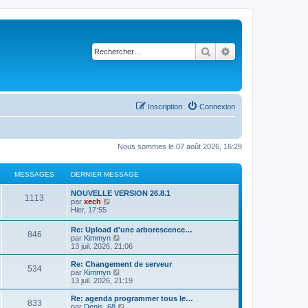
Rechercher
Recherche avancé
Inscription
Connexion
Nous sommes le 07 août 2026, 16:29
MESSAGES
DERNIER MESSAGE
NOUVELLE VERSION 26.8.1
1113
C
par
xech
o
Hier, 17:55
n
s
Re: Upload d'une arborescence…
846
u
C
par
Kimmyn
l
o
13 juil. 2026, 21:06
t
n
e
s
Re: Changement de serveur
r
534
u
C
par
Kimmyn
l
l
o
13 juil. 2026, 21:19
e
t
n
d
e
s
Re: agenda programmer tous le…
e
833
r
u
C
par
Denis_68
r