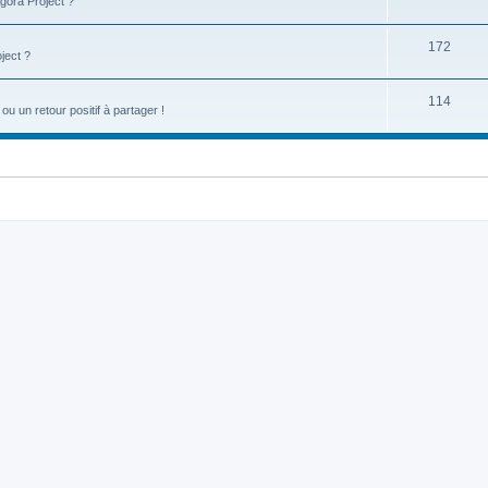
gora Project ?
172
ject ?
114
u un retour positif à partager !