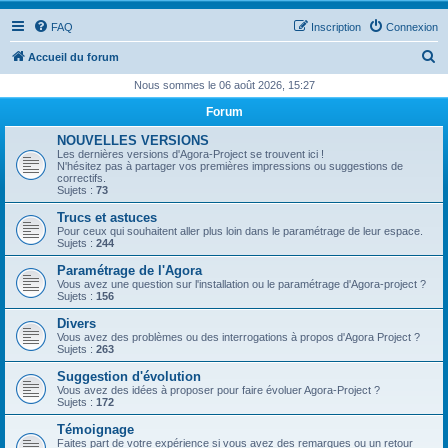
FAQ
Inscription
Connexion
R
Accueil du forum
e
Nous sommes le 06 août 2026, 15:27
c
Forum
h
NOUVELLES VERSIONS
e
Les dernières versions d'Agora-Project se trouvent ici !
N'hésitez pas à partager vos premières impressions ou suggestions de
r
correctifs.
Sujets :
73
c
Trucs et astuces
h
Pour ceux qui souhaitent aller plus loin dans le paramétrage de leur espace.
Sujets :
244
e
Paramétrage de l'Agora
r
Vous avez une question sur l'installation ou le paramétrage d'Agora-project ?
Sujets :
156
Divers
Vous avez des problèmes ou des interrogations à propos d'Agora Project ?
Sujets :
263
Suggestion d'évolution
Vous avez des idées à proposer pour faire évoluer Agora-Project ?
Sujets :
172
Témoignage
Faites part de votre expérience si vous avez des remarques ou un retour