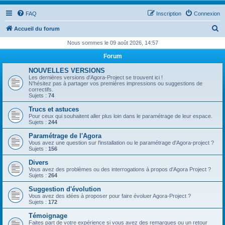
FAQ
Inscription
Connexion
R
Accueil du forum
e
Nous sommes le 09 août 2026, 14:57
c
Forum
h
NOUVELLES VERSIONS
e
Les dernières versions d'Agora-Project se trouvent ici !
N'hésitez pas à partager vos premières impressions ou suggestions de
r
correctifs.
Sujets :
74
c
Trucs et astuces
h
Pour ceux qui souhaitent aller plus loin dans le paramétrage de leur espace.
Sujets :
244
e
Paramétrage de l'Agora
r
Vous avez une question sur l'installation ou le paramétrage d'Agora-project ?
Sujets :
156
Divers
Vous avez des problèmes ou des interrogations à propos d'Agora Project ?
Sujets :
264
Suggestion d'évolution
Vous avez des idées à proposer pour faire évoluer Agora-Project ?
Sujets :
172
Témoignage
Faites part de votre expérience si vous avez des remarques ou un retour