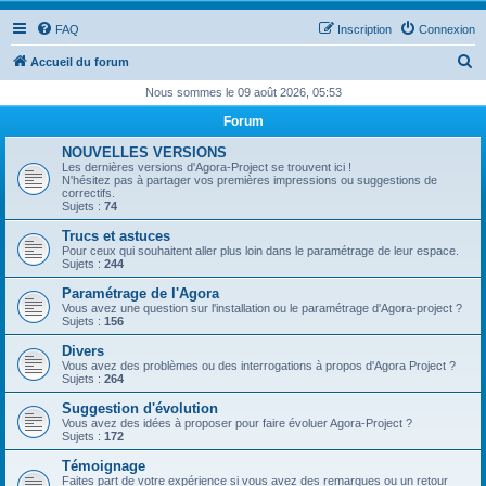
FAQ
Inscription
Connexion
R
Accueil du forum
e
Nous sommes le 09 août 2026, 05:53
c
Forum
h
NOUVELLES VERSIONS
e
Les dernières versions d'Agora-Project se trouvent ici !
N'hésitez pas à partager vos premières impressions ou suggestions de
r
correctifs.
Sujets :
74
c
Trucs et astuces
h
Pour ceux qui souhaitent aller plus loin dans le paramétrage de leur espace.
Sujets :
244
e
Paramétrage de l'Agora
r
Vous avez une question sur l'installation ou le paramétrage d'Agora-project ?
Sujets :
156
Divers
Vous avez des problèmes ou des interrogations à propos d'Agora Project ?
Sujets :
264
Suggestion d'évolution
Vous avez des idées à proposer pour faire évoluer Agora-Project ?
Sujets :
172
Témoignage
Faites part de votre expérience si vous avez des remarques ou un retour