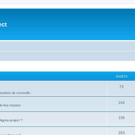
ect
SUJETS
73
stions de correctifs.
244
de leur espace.
156
'Agora-project ?
263