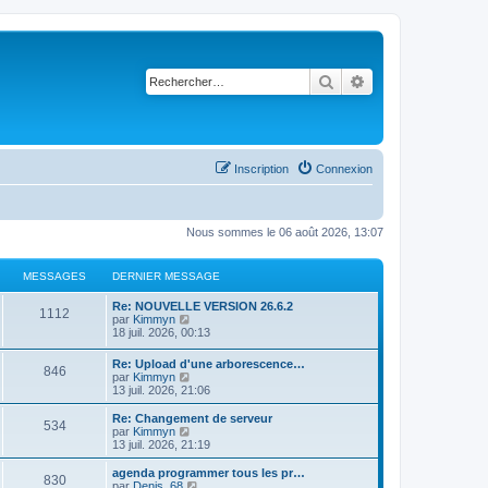
Rechercher
Recherche avancé
Inscription
Connexion
Nous sommes le 06 août 2026, 13:07
MESSAGES
DERNIER MESSAGE
Re: NOUVELLE VERSION 26.6.2
1112
C
par
Kimmyn
o
18 juil. 2026, 00:13
n
s
Re: Upload d'une arborescence…
846
u
C
par
Kimmyn
l
o
13 juil. 2026, 21:06
t
n
e
s
Re: Changement de serveur
r
534
u
C
par
Kimmyn
l
l
o
13 juil. 2026, 21:19
e
t
n
d
e
s
agenda programmer tous les pr…
e
830
r
u
C
par
Denis_68
r