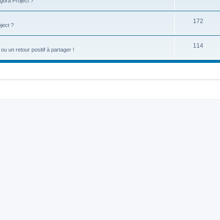
gora Project ?
172
ject ?
114
u un retour positif à partager !