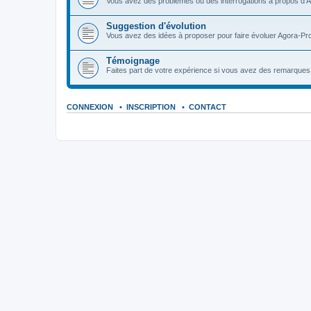
Vous avez des problèmes ou des interrogations à propos d'A
Suggestion d'évolution
Vous avez des idées à proposer pour faire évoluer Agora-Pro
Témoignage
Faites part de votre expérience si vous avez des remarques o
CONNEXION
•
INSCRIPTION
•
CONTACT