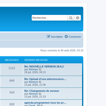
Rechercher
Recherche avancé
Inscription
Connexion
Nous sommes le 06 août 2026, 03:15
MESSAGES
DERNIER MESSAGE
Re: NOUVELLE VERSION 26.6.2
1112
C
par
Kimmyn
o
18 juil. 2026, 00:13
n
s
Re: Upload d'une arborescence…
846
u
C
par
Kimmyn
l
o
13 juil. 2026, 21:06
t
n
e
s
Re: Changement de serveur
r
534
u
C
par
Kimmyn
l
l
o
13 juil. 2026, 21:19
e
t
n
d
e
s
agenda programmer tous les pr…
e
830
r
u
C
par
Denis_68
r