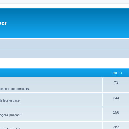
ect
SUJETS
73
stions de correctifs.
244
de leur espace.
156
'Agora-project ?
263