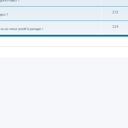
gora Project ?
172
ject ?
114
u un retour positif à partager !