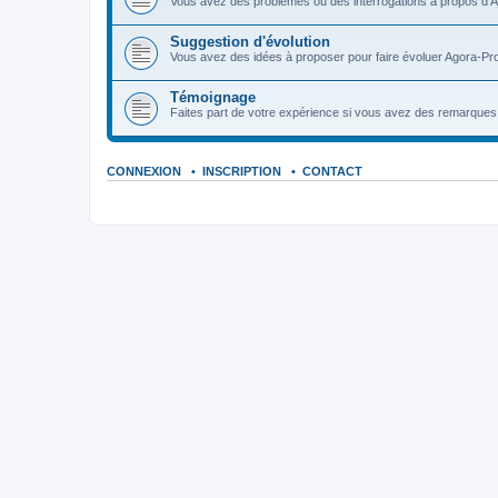
Vous avez des problèmes ou des interrogations à propos d'A
Suggestion d'évolution
Vous avez des idées à proposer pour faire évoluer Agora-Pro
Témoignage
Faites part de votre expérience si vous avez des remarques o
CONNEXION
•
INSCRIPTION
•
CONTACT