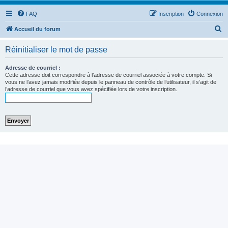
FAQ
Inscription
Connexion
R
Accueil du forum
e
Réinitialiser le mot de passe
c
h
Adresse de courriel :
Cette adresse doit correspondre à l’adresse de courriel associée à votre compte. Si
e
vous ne l’avez jamais modifiée depuis le panneau de contrôle de l’utilisateur, il s’agit de
l’adresse de courriel que vous avez spécifiée lors de votre inscription.
r
c
h
e
r