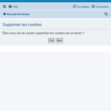
FAQ
Inscription
Connexion
R
Accueil du forum
e
Supprimer les cookies
c
h
Êtes-vous sûr de vouloir supprimer les cookies de ce forum ?
e
r
c
h
e
r