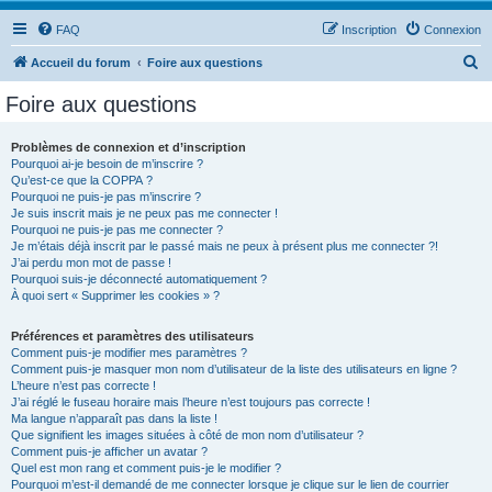
FAQ
Inscription
Connexion
R
Accueil du forum
Foire aux questions
e
Foire aux questions
c
h
Problèmes de connexion et d’inscription
Pourquoi ai-je besoin de m’inscrire ?
e
Qu’est-ce que la COPPA ?
r
Pourquoi ne puis-je pas m’inscrire ?
Je suis inscrit mais je ne peux pas me connecter !
c
Pourquoi ne puis-je pas me connecter ?
Je m’étais déjà inscrit par le passé mais ne peux à présent plus me connecter ?!
h
J’ai perdu mon mot de passe !
e
Pourquoi suis-je déconnecté automatiquement ?
À quoi sert « Supprimer les cookies » ?
r
Préférences et paramètres des utilisateurs
Comment puis-je modifier mes paramètres ?
Comment puis-je masquer mon nom d’utilisateur de la liste des utilisateurs en ligne ?
L’heure n’est pas correcte !
J’ai réglé le fuseau horaire mais l’heure n’est toujours pas correcte !
Ma langue n’apparaît pas dans la liste !
Que signifient les images situées à côté de mon nom d’utilisateur ?
Comment puis-je afficher un avatar ?
Quel est mon rang et comment puis-je le modifier ?
Pourquoi m’est-il demandé de me connecter lorsque je clique sur le lien de courrier