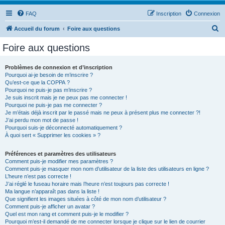
FAQ
Inscription
Connexion
R
Accueil du forum
Foire aux questions
e
Foire aux questions
c
h
Problèmes de connexion et d’inscription
Pourquoi ai-je besoin de m’inscrire ?
e
Qu’est-ce que la COPPA ?
r
Pourquoi ne puis-je pas m’inscrire ?
Je suis inscrit mais je ne peux pas me connecter !
c
Pourquoi ne puis-je pas me connecter ?
Je m’étais déjà inscrit par le passé mais ne peux à présent plus me connecter ?!
h
J’ai perdu mon mot de passe !
e
Pourquoi suis-je déconnecté automatiquement ?
À quoi sert « Supprimer les cookies » ?
r
Préférences et paramètres des utilisateurs
Comment puis-je modifier mes paramètres ?
Comment puis-je masquer mon nom d’utilisateur de la liste des utilisateurs en ligne ?
L’heure n’est pas correcte !
J’ai réglé le fuseau horaire mais l’heure n’est toujours pas correcte !
Ma langue n’apparaît pas dans la liste !
Que signifient les images situées à côté de mon nom d’utilisateur ?
Comment puis-je afficher un avatar ?
Quel est mon rang et comment puis-je le modifier ?
Pourquoi m’est-il demandé de me connecter lorsque je clique sur le lien de courrier