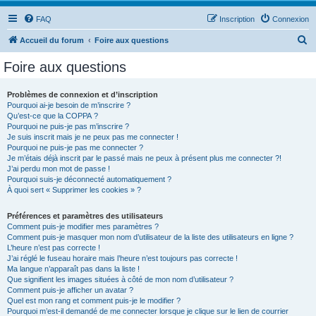
FAQ
Inscription
Connexion
R
Accueil du forum
Foire aux questions
e
Foire aux questions
c
h
Problèmes de connexion et d’inscription
Pourquoi ai-je besoin de m’inscrire ?
e
Qu’est-ce que la COPPA ?
r
Pourquoi ne puis-je pas m’inscrire ?
Je suis inscrit mais je ne peux pas me connecter !
c
Pourquoi ne puis-je pas me connecter ?
Je m’étais déjà inscrit par le passé mais ne peux à présent plus me connecter ?!
h
J’ai perdu mon mot de passe !
e
Pourquoi suis-je déconnecté automatiquement ?
À quoi sert « Supprimer les cookies » ?
r
Préférences et paramètres des utilisateurs
Comment puis-je modifier mes paramètres ?
Comment puis-je masquer mon nom d’utilisateur de la liste des utilisateurs en ligne ?
L’heure n’est pas correcte !
J’ai réglé le fuseau horaire mais l’heure n’est toujours pas correcte !
Ma langue n’apparaît pas dans la liste !
Que signifient les images situées à côté de mon nom d’utilisateur ?
Comment puis-je afficher un avatar ?
Quel est mon rang et comment puis-je le modifier ?
Pourquoi m’est-il demandé de me connecter lorsque je clique sur le lien de courrier