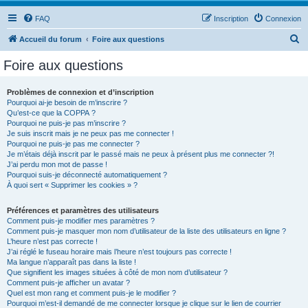
FAQ
Inscription
Connexion
R
Accueil du forum
Foire aux questions
e
Foire aux questions
c
h
Problèmes de connexion et d’inscription
Pourquoi ai-je besoin de m’inscrire ?
e
Qu’est-ce que la COPPA ?
r
Pourquoi ne puis-je pas m’inscrire ?
Je suis inscrit mais je ne peux pas me connecter !
c
Pourquoi ne puis-je pas me connecter ?
Je m’étais déjà inscrit par le passé mais ne peux à présent plus me connecter ?!
h
J’ai perdu mon mot de passe !
e
Pourquoi suis-je déconnecté automatiquement ?
À quoi sert « Supprimer les cookies » ?
r
Préférences et paramètres des utilisateurs
Comment puis-je modifier mes paramètres ?
Comment puis-je masquer mon nom d’utilisateur de la liste des utilisateurs en ligne ?
L’heure n’est pas correcte !
J’ai réglé le fuseau horaire mais l’heure n’est toujours pas correcte !
Ma langue n’apparaît pas dans la liste !
Que signifient les images situées à côté de mon nom d’utilisateur ?
Comment puis-je afficher un avatar ?
Quel est mon rang et comment puis-je le modifier ?
Pourquoi m’est-il demandé de me connecter lorsque je clique sur le lien de courrier