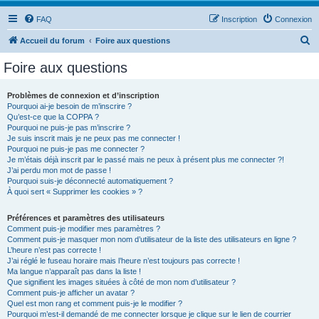
FAQ
Inscription
Connexion
R
Accueil du forum
Foire aux questions
e
Foire aux questions
c
h
Problèmes de connexion et d’inscription
Pourquoi ai-je besoin de m’inscrire ?
e
Qu’est-ce que la COPPA ?
r
Pourquoi ne puis-je pas m’inscrire ?
Je suis inscrit mais je ne peux pas me connecter !
c
Pourquoi ne puis-je pas me connecter ?
Je m’étais déjà inscrit par le passé mais ne peux à présent plus me connecter ?!
h
J’ai perdu mon mot de passe !
e
Pourquoi suis-je déconnecté automatiquement ?
À quoi sert « Supprimer les cookies » ?
r
Préférences et paramètres des utilisateurs
Comment puis-je modifier mes paramètres ?
Comment puis-je masquer mon nom d’utilisateur de la liste des utilisateurs en ligne ?
L’heure n’est pas correcte !
J’ai réglé le fuseau horaire mais l’heure n’est toujours pas correcte !
Ma langue n’apparaît pas dans la liste !
Que signifient les images situées à côté de mon nom d’utilisateur ?
Comment puis-je afficher un avatar ?
Quel est mon rang et comment puis-je le modifier ?
Pourquoi m’est-il demandé de me connecter lorsque je clique sur le lien de courrier