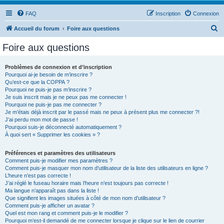
FAQ
Inscription
Connexion
R
Accueil du forum
Foire aux questions
e
Foire aux questions
c
h
Problèmes de connexion et d’inscription
Pourquoi ai-je besoin de m’inscrire ?
e
Qu’est-ce que la COPPA ?
r
Pourquoi ne puis-je pas m’inscrire ?
Je suis inscrit mais je ne peux pas me connecter !
c
Pourquoi ne puis-je pas me connecter ?
Je m’étais déjà inscrit par le passé mais ne peux à présent plus me connecter ?!
h
J’ai perdu mon mot de passe !
e
Pourquoi suis-je déconnecté automatiquement ?
À quoi sert « Supprimer les cookies » ?
r
Préférences et paramètres des utilisateurs
Comment puis-je modifier mes paramètres ?
Comment puis-je masquer mon nom d’utilisateur de la liste des utilisateurs en ligne ?
L’heure n’est pas correcte !
J’ai réglé le fuseau horaire mais l’heure n’est toujours pas correcte !
Ma langue n’apparaît pas dans la liste !
Que signifient les images situées à côté de mon nom d’utilisateur ?
Comment puis-je afficher un avatar ?
Quel est mon rang et comment puis-je le modifier ?
Pourquoi m’est-il demandé de me connecter lorsque je clique sur le lien de courrier