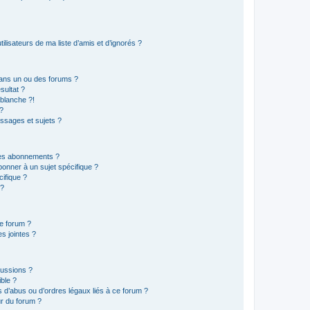
lisateurs de ma liste d’amis et d’ignorés ?
ans un ou des forums ?
sultat ?
blanche ?!
?
ssages et sujets ?
t les abonnements ?
onner à un sujet spécifique ?
ifique ?
 ?
ce forum ?
s jointes ?
cussions ?
ible ?
 d’abus ou d’ordres légaux liés à ce forum ?
r du forum ?