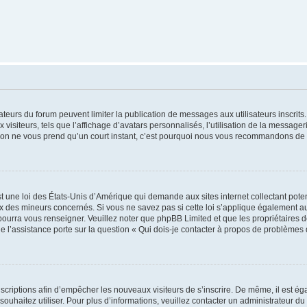
trateurs du forum peuvent limiter la publication de messages aux utilisateurs inscri
visiteurs, tels que l’affichage d’avatars personnalisés, l’utilisation de la messager
ription ne vous prend qu’un court instant, c’est pourquoi nous vous recommandons de l
t une loi des États-Unis d’Amérique qui demande aux sites internet collectant pot
 des mineurs concernés. Si vous ne savez pas si cette loi s’applique également au
 pourra vous renseigner. Veuillez noter que phpBB Limited et que les propriétaires
ue l’assistance porte sur la question « Qui dois-je contacter à propos de problèmes 
inscriptions afin d’empêcher les nouveaux visiteurs de s’inscrire. De même, il est é
s souhaitez utiliser. Pour plus d’informations, veuillez contacter un administrateur du