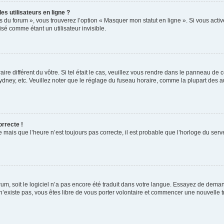
s utilisateurs en ligne ?
s du forum », vous trouverez l’option « Masquer mon statut en ligne ». Si vous activ
é comme étant un utilisateur invisible.
aire différent du vôtre. Si tel était le cas, veuillez vous rendre dans le panneau de co
ey, etc. Veuillez noter que le réglage du fuseau horaire, comme la plupart des autr
orrecte !
 mais que l’heure n’est toujours pas correcte, il est probable que l’horloge du serve
orum, soit le logiciel n’a pas encore été traduit dans votre langue. Essayez de deman
 n’existe pas, vous êtes libre de vous porter volontaire et commencer une nouvelle t