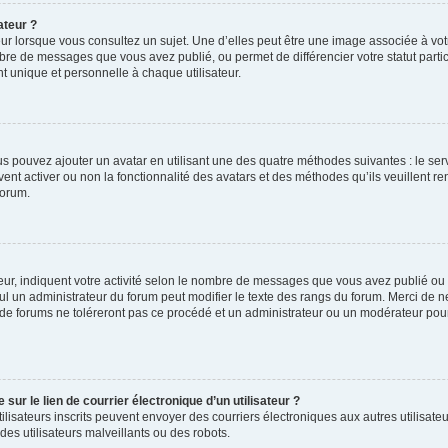
ateur ?
ur lorsque vous consultez un sujet. Une d’elles peut être une image associée à vo
mbre de messages que vous avez publié, ou permet de différencier votre statut parti
 unique et personnelle à chaque utilisateur.
ous pouvez ajouter un avatar en utilisant une des quatre méthodes suivantes : le serv
ent activer ou non la fonctionnalité des avatars et des méthodes qu’ils veuillent ren
forum.
ur, indiquent votre activité selon le nombre de messages que vous avez publié ou id
eul un administrateur du forum peut modifier le texte des rangs du forum. Merci de 
de forums ne toléreront pas ce procédé et un administrateur ou un modérateur pou
ur le lien de courrier électronique d’un utilisateur ?
s utilisateurs inscrits peuvent envoyer des courriers électroniques aux autres utili
es utilisateurs malveillants ou des robots.