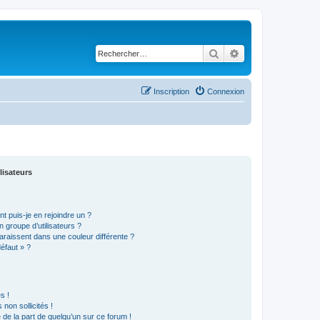
Rechercher
Recherche avancé
Inscription
Connexion
lisateurs
t puis-je en rejoindre un ?
 groupe d’utilisateurs ?
araissent dans une couleur différente ?
défaut » ?
s !
non sollicités !
e de la part de quelqu’un sur ce forum !