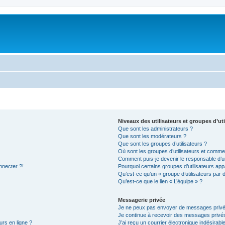
Niveaux des utilisateurs et groupes d’uti
Que sont les administrateurs ?
Que sont les modérateurs ?
Que sont les groupes d’utilisateurs ?
Où sont les groupes d’utilisateurs et commen
Comment puis-je devenir le responsable d’un
nnecter ?!
Pourquoi certains groupes d’utilisateurs app
Qu’est-ce qu’un « groupe d’utilisateurs par 
Qu’est-ce que le lien « L’équipe » ?
Messagerie privée
Je ne peux pas envoyer de messages privé
Je continue à recevoir des messages privés 
urs en ligne ?
J’ai reçu un courrier électronique indésirabl