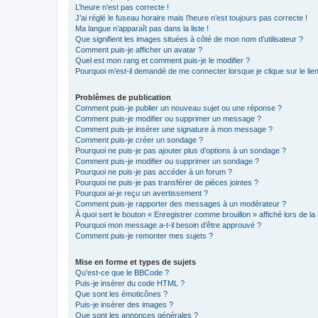
L’heure n’est pas correcte !
J’ai réglé le fuseau horaire mais l’heure n’est toujours pas correcte !
Ma langue n’apparaît pas dans la liste !
Que signifient les images situées à côté de mon nom d’utilisateur ?
Comment puis-je afficher un avatar ?
Quel est mon rang et comment puis-je le modifier ?
Pourquoi m’est-il demandé de me connecter lorsque je clique sur le lien 
Problèmes de publication
Comment puis-je publier un nouveau sujet ou une réponse ?
Comment puis-je modifier ou supprimer un message ?
Comment puis-je insérer une signature à mon message ?
Comment puis-je créer un sondage ?
Pourquoi ne puis-je pas ajouter plus d’options à un sondage ?
Comment puis-je modifier ou supprimer un sondage ?
Pourquoi ne puis-je pas accéder à un forum ?
Pourquoi ne puis-je pas transférer de pièces jointes ?
Pourquoi ai-je reçu un avertissement ?
Comment puis-je rapporter des messages à un modérateur ?
À quoi sert le bouton « Enregistrer comme brouillon » affiché lors de la 
Pourquoi mon message a-t-il besoin d’être approuvé ?
Comment puis-je remonter mes sujets ?
Mise en forme et types de sujets
Qu’est-ce que le BBCode ?
Puis-je insérer du code HTML ?
Que sont les émoticônes ?
Puis-je insérer des images ?
Que sont les annonces générales ?