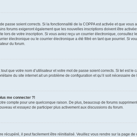
t de passe soient corrects. Si la fonctionnalité de la COPPA est activée et que vous 
ains forums exigeront également que les nouvelles inscriptions doivent être activée
te lors de votre inscription. Si vous aviez reçu un courrier électronique, consultez l
r électronique ou le courrier électronique a été filtré en tant que pourriel. Si vo
rateur du forum.
out que votre nom d’utilisateur et votre mot de passe soient corrects. Si tel est le
iétaire du site internet ait un problème de configuration et qu’il soit nécessaire de l
 plus me connecter ?!
votre compte pour une quelconque raison. De plus, beaucoup de forums suppriment pér
 nouveau et essayez de participer plus activement aux discussions du forum.
 récupéré, il peut facilement être réinitialisé. Veuillez vous rendre sur la page de