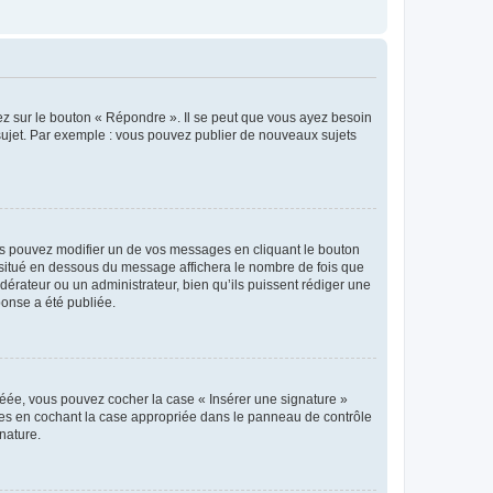
ez sur le bouton « Répondre ». Il se peut que vous ayez besoin
 sujet. Par exemple : vous pouvez publier de nouveaux sujets
s pouvez modifier un de vos messages en cliquant le bouton
e situé en dessous du message affichera le nombre de fois que
modérateur ou un administrateur, bien qu’ils puissent rédiger une
ponse a été publiée.
réée, vous pouvez cocher la case « Insérer une signature »
ages en cochant la case appropriée dans le panneau de contrôle
gnature.