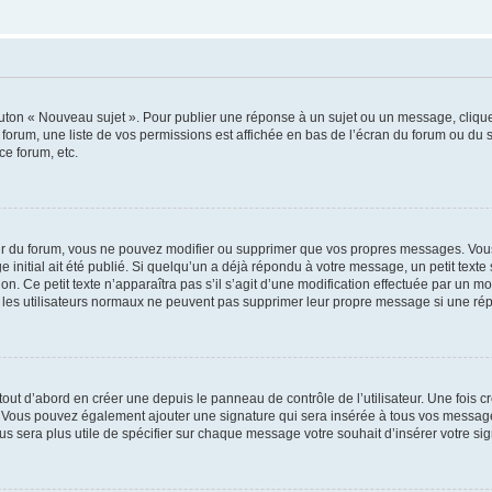
outon « Nouveau sujet ». Pour publier une réponse à un sujet ou un message, cliqu
 forum, une liste de vos permissions est affichée en bas de l’écran du forum ou du
ce forum, etc.
r du forum, vous ne pouvez modifier ou supprimer que vos propres messages. Vou
 initial ait été publié. Si quelqu’un a déjà répondu à votre message, un petit text
ion. Ce petit texte n’apparaîtra pas s’il s’agit d’une modification effectuée par un 
ue les utilisateurs normaux ne peuvent pas supprimer leur propre message si une ré
ut d’abord en créer une depuis le panneau de contrôle de l’utilisateur. Une fois c
ure. Vous pouvez également ajouter une signature qui sera insérée à tous vos mess
 vous sera plus utile de spécifier sur chaque message votre souhait d’insérer votre si