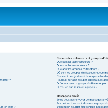
Niveaux des utilisateurs et groupes d’uti
Que sont les administrateurs ?
Que sont les modérateurs ?
Que sont les groupes d’utilisateurs ?
Où sont les groupes d’utilisateurs et commen
Comment puis-je devenir le responsable d’un
nnecter ?!
Pourquoi certains groupes d’utilisateurs app
Qu’est-ce qu’un « groupe d’utilisateurs par 
Qu’est-ce que le lien « L’équipe » ?
Messagerie privée
Je ne peux pas envoyer de messages privé
Je continue à recevoir des messages privés 
urs en ligne ?
J’ai reçu un courrier électronique indésirabl