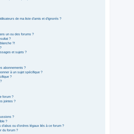
lisateurs de ma liste d’amis et d’ignorés ?
ans un ou des forums ?
sultat ?
blanche ?!
?
ssages et sujets ?
t les abonnements ?
onner à un sujet spécifique ?
ifique ?
 ?
ce forum ?
s jointes ?
cussions ?
ible ?
 d’abus ou d’ordres légaux liés à ce forum ?
r du forum ?