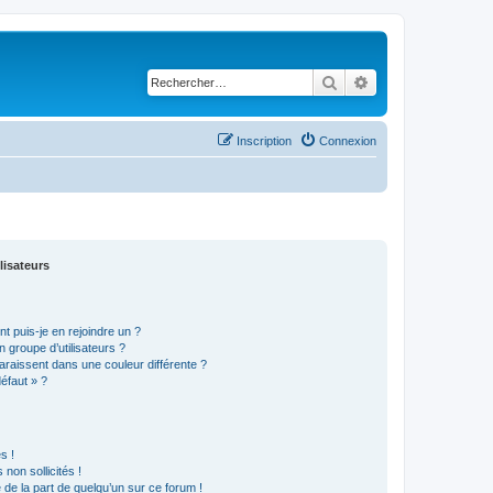
Rechercher
Recherche avancé
Inscription
Connexion
lisateurs
t puis-je en rejoindre un ?
 groupe d’utilisateurs ?
araissent dans une couleur différente ?
défaut » ?
s !
non sollicités !
e de la part de quelqu’un sur ce forum !