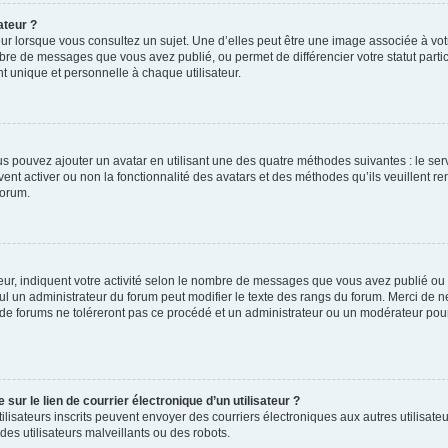
ateur ?
ur lorsque vous consultez un sujet. Une d’elles peut être une image associée à vo
mbre de messages que vous avez publié, ou permet de différencier votre statut parti
 unique et personnelle à chaque utilisateur.
ous pouvez ajouter un avatar en utilisant une des quatre méthodes suivantes : le serv
ent activer ou non la fonctionnalité des avatars et des méthodes qu’ils veuillent ren
forum.
ur, indiquent votre activité selon le nombre de messages que vous avez publié ou id
eul un administrateur du forum peut modifier le texte des rangs du forum. Merci de 
de forums ne toléreront pas ce procédé et un administrateur ou un modérateur pou
ur le lien de courrier électronique d’un utilisateur ?
s utilisateurs inscrits peuvent envoyer des courriers électroniques aux autres utili
es utilisateurs malveillants ou des robots.