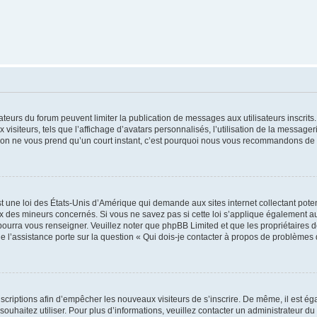
trateurs du forum peuvent limiter la publication de messages aux utilisateurs inscri
visiteurs, tels que l’affichage d’avatars personnalisés, l’utilisation de la messager
ription ne vous prend qu’un court instant, c’est pourquoi nous vous recommandons de l
t une loi des États-Unis d’Amérique qui demande aux sites internet collectant pot
 des mineurs concernés. Si vous ne savez pas si cette loi s’applique également au
 pourra vous renseigner. Veuillez noter que phpBB Limited et que les propriétaires
ue l’assistance porte sur la question « Qui dois-je contacter à propos de problèmes 
inscriptions afin d’empêcher les nouveaux visiteurs de s’inscrire. De même, il est é
s souhaitez utiliser. Pour plus d’informations, veuillez contacter un administrateur du