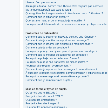
L’heure n’est pas correcte !
J’ai réglé le fuseau horaire mais l’heure n’est toujours pas correcte !
Ma langue n’apparaît pas dans la liste !
Que signifient les images situées à côté de mon nom d’utilisateur ?
Comment puis-je afficher un avatar ?
Quel est mon rang et comment puis-je le modifier ?
Pourquoi m’est-il demandé de me connecter lorsque je clique sur le lien 
Problèmes de publication
Comment puis-je publier un nouveau sujet ou une réponse ?
Comment puis-je modifier ou supprimer un message ?
Comment puis-je insérer une signature à mon message ?
Comment puis-je créer un sondage ?
Pourquoi ne puis-je pas ajouter plus d’options à un sondage ?
Comment puis-je modifier ou supprimer un sondage ?
Pourquoi ne puis-je pas accéder à un forum ?
Pourquoi ne puis-je pas transférer de pièces jointes ?
Pourquoi ai-je reçu un avertissement ?
Comment puis-je rapporter des messages à un modérateur ?
À quoi sert le bouton « Enregistrer comme brouillon » affiché lors de la 
Pourquoi mon message a-t-il besoin d’être approuvé ?
Comment puis-je remonter mes sujets ?
Mise en forme et types de sujets
Qu’est-ce que le BBCode ?
Puis-je insérer du code HTML ?
Que sont les émoticônes ?
Puis-je insérer des images ?
Que sont les annonces générales ?