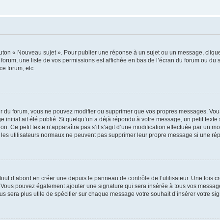
outon « Nouveau sujet ». Pour publier une réponse à un sujet ou un message, cliqu
 forum, une liste de vos permissions est affichée en bas de l’écran du forum ou du
ce forum, etc.
r du forum, vous ne pouvez modifier ou supprimer que vos propres messages. Vou
 initial ait été publié. Si quelqu’un a déjà répondu à votre message, un petit text
ion. Ce petit texte n’apparaîtra pas s’il s’agit d’une modification effectuée par un 
ue les utilisateurs normaux ne peuvent pas supprimer leur propre message si une ré
ut d’abord en créer une depuis le panneau de contrôle de l’utilisateur. Une fois c
ure. Vous pouvez également ajouter une signature qui sera insérée à tous vos mess
 vous sera plus utile de spécifier sur chaque message votre souhait d’insérer votre si