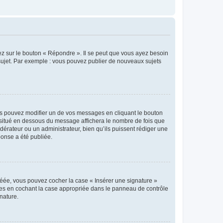
ez sur le bouton « Répondre ». Il se peut que vous ayez besoin
 sujet. Par exemple : vous pouvez publier de nouveaux sujets
s pouvez modifier un de vos messages en cliquant le bouton
e situé en dessous du message affichera le nombre de fois que
modérateur ou un administrateur, bien qu’ils puissent rédiger une
ponse a été publiée.
réée, vous pouvez cocher la case « Insérer une signature »
ages en cochant la case appropriée dans le panneau de contrôle
gnature.