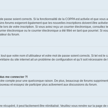
t de passe soient corrects. Si la fonctionnalité de la COPPA est activée et que vous 
ains forums exigeront également que les nouvelles inscriptions doivent être activée
te lors de votre inscription. Si vous aviez reçu un courrier électronique, consultez l
r électronique ou le courrier électronique a été filtré en tant que pourriel. Si vo
rateur du forum.
out que votre nom d’utilisateur et votre mot de passe soient corrects. Si tel est le
iétaire du site internet ait un problème de configuration et qu’il soit nécessaire de l
 plus me connecter ?!
votre compte pour une quelconque raison. De plus, beaucoup de forums suppriment pér
 nouveau et essayez de participer plus activement aux discussions du forum.
 récupéré, il peut facilement être réinitialisé. Veuillez vous rendre sur la page de