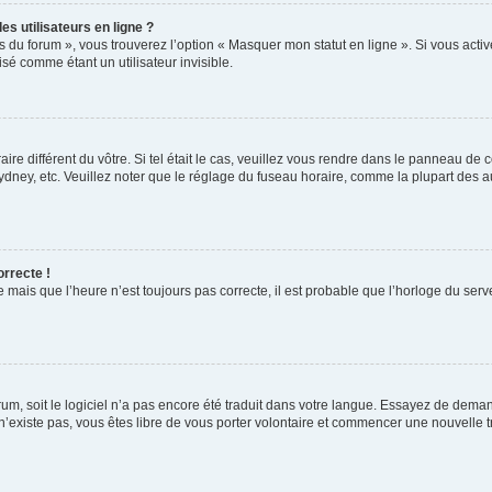
s utilisateurs en ligne ?
s du forum », vous trouverez l’option « Masquer mon statut en ligne ». Si vous activ
é comme étant un utilisateur invisible.
aire différent du vôtre. Si tel était le cas, veuillez vous rendre dans le panneau de co
ey, etc. Veuillez noter que le réglage du fuseau horaire, comme la plupart des autr
orrecte !
 mais que l’heure n’est toujours pas correcte, il est probable que l’horloge du serve
orum, soit le logiciel n’a pas encore été traduit dans votre langue. Essayez de deman
 n’existe pas, vous êtes libre de vous porter volontaire et commencer une nouvelle t