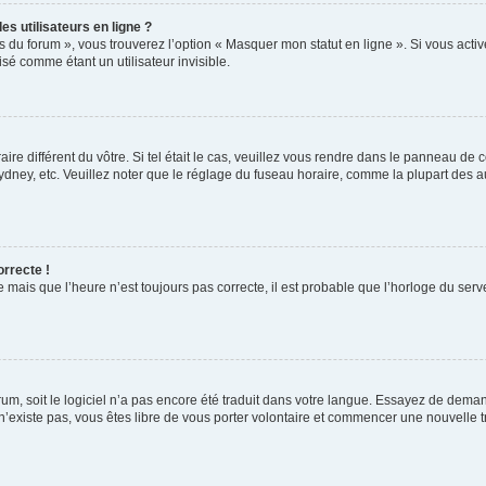
s utilisateurs en ligne ?
s du forum », vous trouverez l’option « Masquer mon statut en ligne ». Si vous activ
é comme étant un utilisateur invisible.
aire différent du vôtre. Si tel était le cas, veuillez vous rendre dans le panneau de co
ey, etc. Veuillez noter que le réglage du fuseau horaire, comme la plupart des autr
orrecte !
 mais que l’heure n’est toujours pas correcte, il est probable que l’horloge du serve
orum, soit le logiciel n’a pas encore été traduit dans votre langue. Essayez de deman
 n’existe pas, vous êtes libre de vous porter volontaire et commencer une nouvelle t