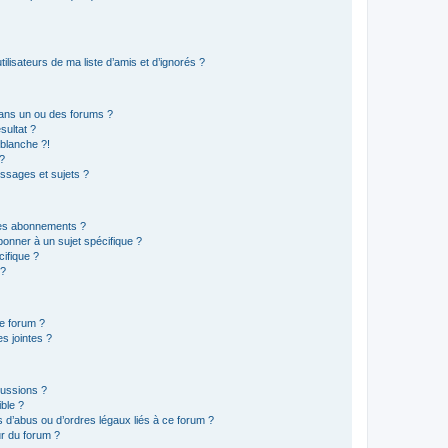
lisateurs de ma liste d’amis et d’ignorés ?
ans un ou des forums ?
sultat ?
blanche ?!
?
ssages et sujets ?
t les abonnements ?
onner à un sujet spécifique ?
ifique ?
 ?
ce forum ?
s jointes ?
cussions ?
ible ?
 d’abus ou d’ordres légaux liés à ce forum ?
r du forum ?