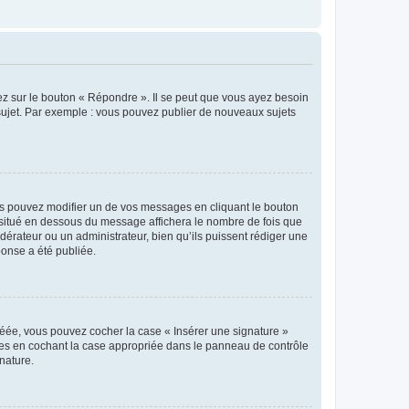
ez sur le bouton « Répondre ». Il se peut que vous ayez besoin
 sujet. Par exemple : vous pouvez publier de nouveaux sujets
s pouvez modifier un de vos messages en cliquant le bouton
e situé en dessous du message affichera le nombre de fois que
modérateur ou un administrateur, bien qu’ils puissent rédiger une
ponse a été publiée.
réée, vous pouvez cocher la case « Insérer une signature »
ages en cochant la case appropriée dans le panneau de contrôle
gnature.