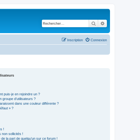
Rechercher
Recherche avancé
Inscription
Connexion
lisateurs
t puis-je en rejoindre un ?
 groupe d’utilisateurs ?
araissent dans une couleur différente ?
défaut » ?
s !
non sollicités !
e de la part de quelqu’un sur ce forum !