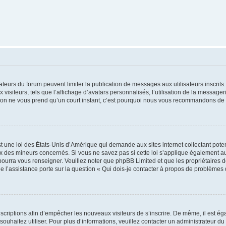
trateurs du forum peuvent limiter la publication de messages aux utilisateurs inscri
visiteurs, tels que l’affichage d’avatars personnalisés, l’utilisation de la messager
ription ne vous prend qu’un court instant, c’est pourquoi nous vous recommandons de l
t une loi des États-Unis d’Amérique qui demande aux sites internet collectant pot
 des mineurs concernés. Si vous ne savez pas si cette loi s’applique également au
 pourra vous renseigner. Veuillez noter que phpBB Limited et que les propriétaires
ue l’assistance porte sur la question « Qui dois-je contacter à propos de problèmes 
inscriptions afin d’empêcher les nouveaux visiteurs de s’inscrire. De même, il est é
s souhaitez utiliser. Pour plus d’informations, veuillez contacter un administrateur du