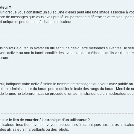
ateur ?
ur lorsque vous consultez un sujet. Une d’elles peut être une image associée à vo
mbre de messages que vous avez publié, ou permet de différencier votre statut parti
 unique et personnelle à chaque utilisateur.
ous pouvez ajouter un avatar en utilisant une des quatre méthodes suivantes : le serv
ent activer ou non la fonctionnalité des avatars et des méthodes qu’ils veuillent ren
forum.
ur, indiquent votre activité selon le nombre de messages que vous avez publié ou id
eul un administrateur du forum peut modifier le texte des rangs du forum. Merci de 
de forums ne toléreront pas ce procédé et un administrateur ou un modérateur pou
ur le lien de courrier électronique d’un utilisateur ?
s utilisateurs inscrits peuvent envoyer des courriers électroniques aux autres utili
es utilisateurs malveillants ou des robots.