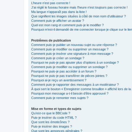
L’heure n’est pas correcte !
J’ai réglé le fuseau horaire mais l’heure n’est toujours pas correcte !
Ma langue n’apparaît pas dans la liste !
Que signifient les images situées à côté de mon nom d’utilisateur ?
Comment puis-je afficher un avatar ?
Quel est mon rang et comment puis-je le modifier ?
Pourquoi m’est-il demandé de me connecter lorsque je clique sur le lien 
Problèmes de publication
Comment puis-je publier un nouveau sujet ou une réponse ?
Comment puis-je modifier ou supprimer un message ?
Comment puis-je insérer une signature à mon message ?
Comment puis-je créer un sondage ?
Pourquoi ne puis-je pas ajouter plus d’options à un sondage ?
Comment puis-je modifier ou supprimer un sondage ?
Pourquoi ne puis-je pas accéder à un forum ?
Pourquoi ne puis-je pas transférer de pièces jointes ?
Pourquoi ai-je reçu un avertissement ?
Comment puis-je rapporter des messages à un modérateur ?
À quoi sert le bouton « Enregistrer comme brouillon » affiché lors de la 
Pourquoi mon message a-t-il besoin d’être approuvé ?
Comment puis-je remonter mes sujets ?
Mise en forme et types de sujets
Qu’est-ce que le BBCode ?
Puis-je insérer du code HTML ?
Que sont les émoticônes ?
Puis-je insérer des images ?
Que sont les annonces générales ?