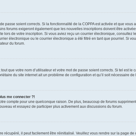
t de passe soient corrects. Si la fonctionnalité de la COPPA est activée et que vous 
ains forums exigeront également que les nouvelles inscriptions doivent être activée
te lors de votre inscription. Si vous aviez reçu un courrier électronique, consultez l
r électronique ou le courrier électronique a été filtré en tant que pourriel. Si vo
rateur du forum.
out que votre nom d’utilisateur et votre mot de passe soient corrects. Si tel est le
iétaire du site internet ait un problème de configuration et qu’il soit nécessaire de l
 plus me connecter ?!
votre compte pour une quelconque raison. De plus, beaucoup de forums suppriment pér
 nouveau et essayez de participer plus activement aux discussions du forum.
 récupéré, il peut facilement être réinitialisé. Veuillez vous rendre sur la page de