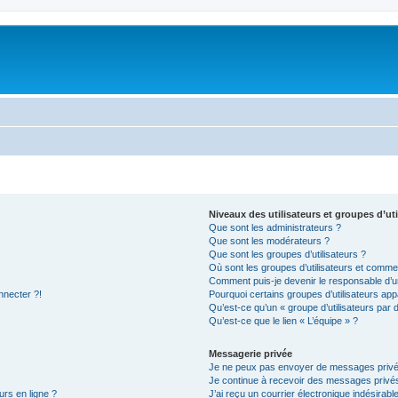
Niveaux des utilisateurs et groupes d’uti
Que sont les administrateurs ?
Que sont les modérateurs ?
Que sont les groupes d’utilisateurs ?
Où sont les groupes d’utilisateurs et commen
Comment puis-je devenir le responsable d’un
nnecter ?!
Pourquoi certains groupes d’utilisateurs app
Qu’est-ce qu’un « groupe d’utilisateurs par 
Qu’est-ce que le lien « L’équipe » ?
Messagerie privée
Je ne peux pas envoyer de messages privé
Je continue à recevoir des messages privés 
urs en ligne ?
J’ai reçu un courrier électronique indésirabl