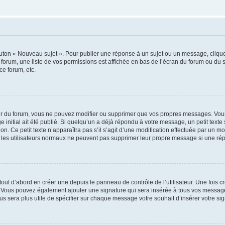
outon « Nouveau sujet ». Pour publier une réponse à un sujet ou un message, cliqu
 forum, une liste de vos permissions est affichée en bas de l’écran du forum ou du
ce forum, etc.
r du forum, vous ne pouvez modifier ou supprimer que vos propres messages. Vou
 initial ait été publié. Si quelqu’un a déjà répondu à votre message, un petit text
ion. Ce petit texte n’apparaîtra pas s’il s’agit d’une modification effectuée par un 
ue les utilisateurs normaux ne peuvent pas supprimer leur propre message si une ré
ut d’abord en créer une depuis le panneau de contrôle de l’utilisateur. Une fois c
ure. Vous pouvez également ajouter une signature qui sera insérée à tous vos mess
 vous sera plus utile de spécifier sur chaque message votre souhait d’insérer votre si