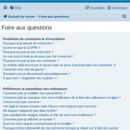
FAQ
Inscription
Connexion
R
Accueil du forum
Foire aux questions
e
Foire aux questions
c
h
Problèmes de connexion et d’inscription
Pourquoi ai-je besoin de m’inscrire ?
e
Qu’est-ce que la COPPA ?
r
Pourquoi ne puis-je pas m’inscrire ?
Je suis inscrit mais je ne peux pas me connecter !
c
Pourquoi ne puis-je pas me connecter ?
Je m’étais déjà inscrit par le passé mais ne peux à présent plus me connecter ?!
h
J’ai perdu mon mot de passe !
e
Pourquoi suis-je déconnecté automatiquement ?
À quoi sert « Supprimer les cookies » ?
r
Préférences et paramètres des utilisateurs
Comment puis-je modifier mes paramètres ?
Comment puis-je masquer mon nom d’utilisateur de la liste des utilisateurs en ligne ?
L’heure n’est pas correcte !
J’ai réglé le fuseau horaire mais l’heure n’est toujours pas correcte !
Ma langue n’apparaît pas dans la liste !
Que signifient les images situées à côté de mon nom d’utilisateur ?
Comment puis-je afficher un avatar ?
Quel est mon rang et comment puis-je le modifier ?
Pourquoi m’est-il demandé de me connecter lorsque je clique sur le lien de courrier