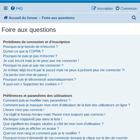
FAQ
Inscription
Connexion
R
Accueil du forum
Foire aux questions
e
Foire aux questions
c
h
Problèmes de connexion et d’inscription
Pourquoi ai-je besoin de m’inscrire ?
e
Qu’est-ce que la COPPA ?
r
Pourquoi ne puis-je pas m’inscrire ?
Je suis inscrit mais je ne peux pas me connecter !
c
Pourquoi ne puis-je pas me connecter ?
Je m’étais déjà inscrit par le passé mais ne peux à présent plus me connecter ?!
h
J’ai perdu mon mot de passe !
e
Pourquoi suis-je déconnecté automatiquement ?
À quoi sert « Supprimer les cookies » ?
r
Préférences et paramètres des utilisateurs
Comment puis-je modifier mes paramètres ?
Comment puis-je masquer mon nom d’utilisateur de la liste des utilisateurs en ligne ?
L’heure n’est pas correcte !
J’ai réglé le fuseau horaire mais l’heure n’est toujours pas correcte !
Ma langue n’apparaît pas dans la liste !
Que signifient les images situées à côté de mon nom d’utilisateur ?
Comment puis-je afficher un avatar ?
Quel est mon rang et comment puis-je le modifier ?
Pourquoi m’est-il demandé de me connecter lorsque je clique sur le lien de courrier