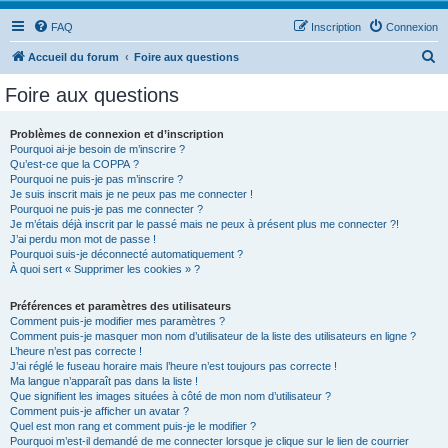
FAQ
Inscription
Connexion
R
Accueil du forum
Foire aux questions
e
Foire aux questions
c
h
Problèmes de connexion et d’inscription
Pourquoi ai-je besoin de m’inscrire ?
e
Qu’est-ce que la COPPA ?
r
Pourquoi ne puis-je pas m’inscrire ?
Je suis inscrit mais je ne peux pas me connecter !
c
Pourquoi ne puis-je pas me connecter ?
Je m’étais déjà inscrit par le passé mais ne peux à présent plus me connecter ?!
h
J’ai perdu mon mot de passe !
e
Pourquoi suis-je déconnecté automatiquement ?
À quoi sert « Supprimer les cookies » ?
r
Préférences et paramètres des utilisateurs
Comment puis-je modifier mes paramètres ?
Comment puis-je masquer mon nom d’utilisateur de la liste des utilisateurs en ligne ?
L’heure n’est pas correcte !
J’ai réglé le fuseau horaire mais l’heure n’est toujours pas correcte !
Ma langue n’apparaît pas dans la liste !
Que signifient les images situées à côté de mon nom d’utilisateur ?
Comment puis-je afficher un avatar ?
Quel est mon rang et comment puis-je le modifier ?
Pourquoi m’est-il demandé de me connecter lorsque je clique sur le lien de courrier