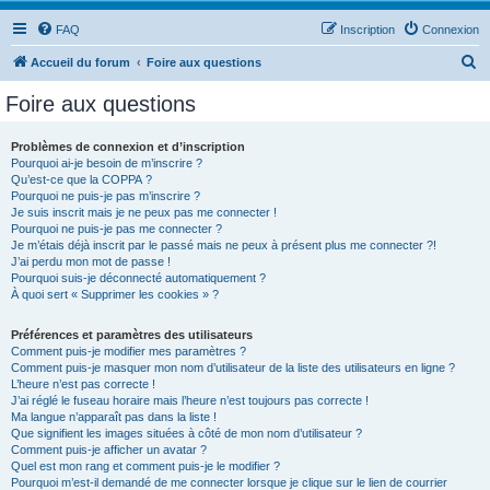
FAQ
Inscription
Connexion
R
Accueil du forum
Foire aux questions
e
Foire aux questions
c
h
Problèmes de connexion et d’inscription
Pourquoi ai-je besoin de m’inscrire ?
e
Qu’est-ce que la COPPA ?
r
Pourquoi ne puis-je pas m’inscrire ?
Je suis inscrit mais je ne peux pas me connecter !
c
Pourquoi ne puis-je pas me connecter ?
Je m’étais déjà inscrit par le passé mais ne peux à présent plus me connecter ?!
h
J’ai perdu mon mot de passe !
e
Pourquoi suis-je déconnecté automatiquement ?
À quoi sert « Supprimer les cookies » ?
r
Préférences et paramètres des utilisateurs
Comment puis-je modifier mes paramètres ?
Comment puis-je masquer mon nom d’utilisateur de la liste des utilisateurs en ligne ?
L’heure n’est pas correcte !
J’ai réglé le fuseau horaire mais l’heure n’est toujours pas correcte !
Ma langue n’apparaît pas dans la liste !
Que signifient les images situées à côté de mon nom d’utilisateur ?
Comment puis-je afficher un avatar ?
Quel est mon rang et comment puis-je le modifier ?
Pourquoi m’est-il demandé de me connecter lorsque je clique sur le lien de courrier