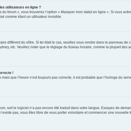
s utilisateurs en ligne ?
s du forum », vous trouverez l’option « Masquer mon statut en ligne ». Si vous activ
é comme étant un utilisateur invisible.
aire différent du vôtre. Si tel était le cas, veuillez vous rendre dans le panneau de co
ey, etc. Veuillez noter que le réglage du fuseau horaire, comme la plupart des autr
orrecte !
 mais que l’heure n’est toujours pas correcte, il est probable que l’horloge du serve
orum, soit le logiciel n’a pas encore été traduit dans votre langue. Essayez de deman
 n’existe pas, vous êtes libre de vous porter volontaire et commencer une nouvelle t