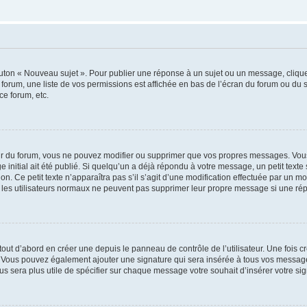
outon « Nouveau sujet ». Pour publier une réponse à un sujet ou un message, cliqu
 forum, une liste de vos permissions est affichée en bas de l’écran du forum ou du
ce forum, etc.
r du forum, vous ne pouvez modifier ou supprimer que vos propres messages. Vou
 initial ait été publié. Si quelqu’un a déjà répondu à votre message, un petit text
ion. Ce petit texte n’apparaîtra pas s’il s’agit d’une modification effectuée par un 
ue les utilisateurs normaux ne peuvent pas supprimer leur propre message si une ré
ut d’abord en créer une depuis le panneau de contrôle de l’utilisateur. Une fois c
ure. Vous pouvez également ajouter une signature qui sera insérée à tous vos mess
 vous sera plus utile de spécifier sur chaque message votre souhait d’insérer votre si