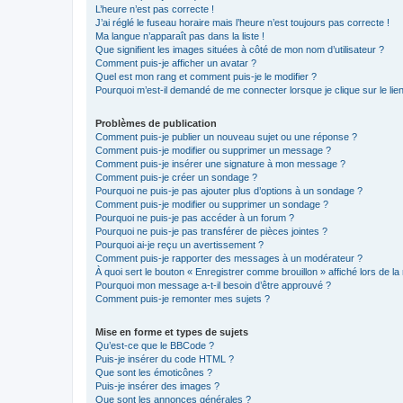
L’heure n’est pas correcte !
J’ai réglé le fuseau horaire mais l’heure n’est toujours pas correcte !
Ma langue n’apparaît pas dans la liste !
Que signifient les images situées à côté de mon nom d’utilisateur ?
Comment puis-je afficher un avatar ?
Quel est mon rang et comment puis-je le modifier ?
Pourquoi m’est-il demandé de me connecter lorsque je clique sur le lien 
Problèmes de publication
Comment puis-je publier un nouveau sujet ou une réponse ?
Comment puis-je modifier ou supprimer un message ?
Comment puis-je insérer une signature à mon message ?
Comment puis-je créer un sondage ?
Pourquoi ne puis-je pas ajouter plus d’options à un sondage ?
Comment puis-je modifier ou supprimer un sondage ?
Pourquoi ne puis-je pas accéder à un forum ?
Pourquoi ne puis-je pas transférer de pièces jointes ?
Pourquoi ai-je reçu un avertissement ?
Comment puis-je rapporter des messages à un modérateur ?
À quoi sert le bouton « Enregistrer comme brouillon » affiché lors de la 
Pourquoi mon message a-t-il besoin d’être approuvé ?
Comment puis-je remonter mes sujets ?
Mise en forme et types de sujets
Qu’est-ce que le BBCode ?
Puis-je insérer du code HTML ?
Que sont les émoticônes ?
Puis-je insérer des images ?
Que sont les annonces générales ?