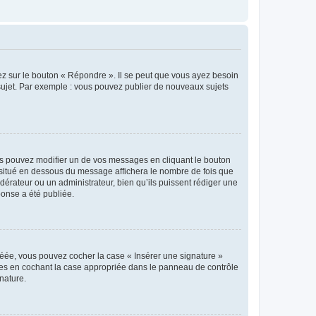
ez sur le bouton « Répondre ». Il se peut que vous ayez besoin
 sujet. Par exemple : vous pouvez publier de nouveaux sujets
s pouvez modifier un de vos messages en cliquant le bouton
e situé en dessous du message affichera le nombre de fois que
modérateur ou un administrateur, bien qu’ils puissent rédiger une
ponse a été publiée.
réée, vous pouvez cocher la case « Insérer une signature »
ages en cochant la case appropriée dans le panneau de contrôle
gnature.