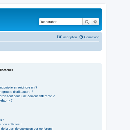
Rechercher
Recherche avancé
Inscription
Connexion
lisateurs
t puis-je en rejoindre un ?
 groupe d’utilisateurs ?
araissent dans une couleur différente ?
défaut » ?
s !
non sollicités !
e de la part de quelqu’un sur ce forum !