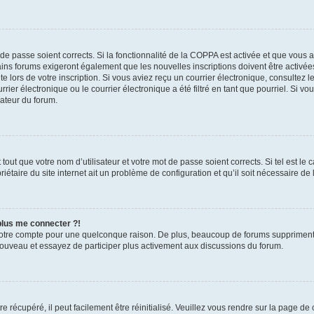
t de passe soient corrects. Si la fonctionnalité de la COPPA est activée et que vous 
ains forums exigeront également que les nouvelles inscriptions doivent être activée
te lors de votre inscription. Si vous aviez reçu un courrier électronique, consultez l
r électronique ou le courrier électronique a été filtré en tant que pourriel. Si vo
rateur du forum.
out que votre nom d’utilisateur et votre mot de passe soient corrects. Si tel est le
iétaire du site internet ait un problème de configuration et qu’il soit nécessaire de l
 plus me connecter ?!
votre compte pour une quelconque raison. De plus, beaucoup de forums suppriment pér
 nouveau et essayez de participer plus activement aux discussions du forum.
 récupéré, il peut facilement être réinitialisé. Veuillez vous rendre sur la page de