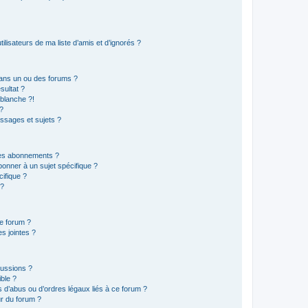
lisateurs de ma liste d’amis et d’ignorés ?
ans un ou des forums ?
sultat ?
blanche ?!
?
ssages et sujets ?
t les abonnements ?
onner à un sujet spécifique ?
ifique ?
 ?
ce forum ?
s jointes ?
cussions ?
ible ?
 d’abus ou d’ordres légaux liés à ce forum ?
r du forum ?