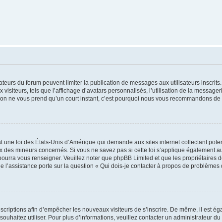
trateurs du forum peuvent limiter la publication de messages aux utilisateurs inscri
visiteurs, tels que l’affichage d’avatars personnalisés, l’utilisation de la messager
ription ne vous prend qu’un court instant, c’est pourquoi nous vous recommandons de l
t une loi des États-Unis d’Amérique qui demande aux sites internet collectant pot
 des mineurs concernés. Si vous ne savez pas si cette loi s’applique également au
 pourra vous renseigner. Veuillez noter que phpBB Limited et que les propriétaires
ue l’assistance porte sur la question « Qui dois-je contacter à propos de problèmes 
inscriptions afin d’empêcher les nouveaux visiteurs de s’inscrire. De même, il est é
s souhaitez utiliser. Pour plus d’informations, veuillez contacter un administrateur du