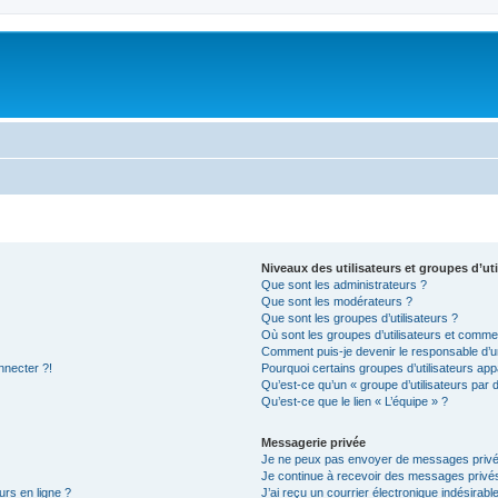
Niveaux des utilisateurs et groupes d’uti
Que sont les administrateurs ?
Que sont les modérateurs ?
Que sont les groupes d’utilisateurs ?
Où sont les groupes d’utilisateurs et commen
Comment puis-je devenir le responsable d’un
nnecter ?!
Pourquoi certains groupes d’utilisateurs app
Qu’est-ce qu’un « groupe d’utilisateurs par 
Qu’est-ce que le lien « L’équipe » ?
Messagerie privée
Je ne peux pas envoyer de messages privé
Je continue à recevoir des messages privés 
urs en ligne ?
J’ai reçu un courrier électronique indésirabl