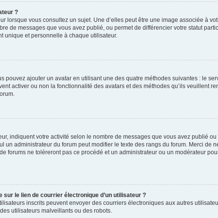
ateur ?
ur lorsque vous consultez un sujet. Une d’elles peut être une image associée à vo
mbre de messages que vous avez publié, ou permet de différencier votre statut parti
 unique et personnelle à chaque utilisateur.
ous pouvez ajouter un avatar en utilisant une des quatre méthodes suivantes : le serv
ent activer ou non la fonctionnalité des avatars et des méthodes qu’ils veuillent ren
forum.
ur, indiquent votre activité selon le nombre de messages que vous avez publié ou id
eul un administrateur du forum peut modifier le texte des rangs du forum. Merci de 
de forums ne toléreront pas ce procédé et un administrateur ou un modérateur pou
ur le lien de courrier électronique d’un utilisateur ?
s utilisateurs inscrits peuvent envoyer des courriers électroniques aux autres utili
es utilisateurs malveillants ou des robots.