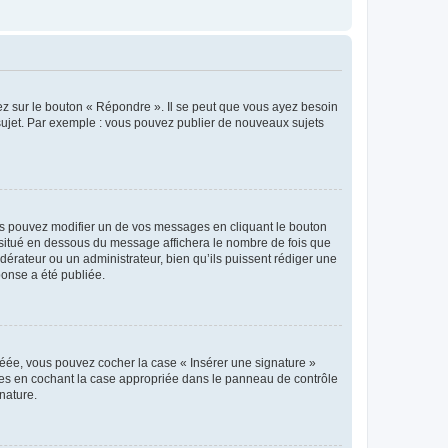
ez sur le bouton « Répondre ». Il se peut que vous ayez besoin
 sujet. Par exemple : vous pouvez publier de nouveaux sujets
s pouvez modifier un de vos messages en cliquant le bouton
e situé en dessous du message affichera le nombre de fois que
modérateur ou un administrateur, bien qu’ils puissent rédiger une
ponse a été publiée.
réée, vous pouvez cocher la case « Insérer une signature »
ages en cochant la case appropriée dans le panneau de contrôle
gnature.