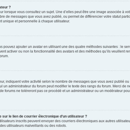
ateur ?
ur lorsque vous consultez un sujet. Une d’elles peut être une image associée à vo
mbre de messages que vous avez publié, ou permet de différencier votre statut parti
 unique et personnelle à chaque utilisateur.
ous pouvez ajouter un avatar en utilisant une des quatre méthodes suivantes : le serv
ent activer ou non la fonctionnalité des avatars et des méthodes qu’ils veuillent ren
forum.
ur, indiquent votre activité selon le nombre de messages que vous avez publié ou id
eul un administrateur du forum peut modifier le texte des rangs du forum. Merci de 
de forums ne toléreront pas ce procédé et un administrateur ou un modérateur pou
ur le lien de courrier électronique d’un utilisateur ?
s utilisateurs inscrits peuvent envoyer des courriers électroniques aux autres utili
es utilisateurs malveillants ou des robots.