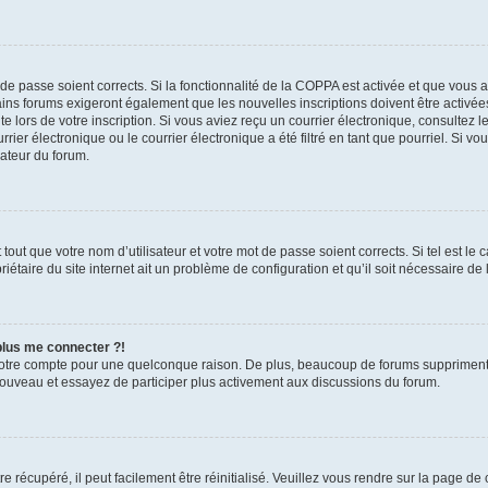
t de passe soient corrects. Si la fonctionnalité de la COPPA est activée et que vous 
ains forums exigeront également que les nouvelles inscriptions doivent être activée
te lors de votre inscription. Si vous aviez reçu un courrier électronique, consultez l
r électronique ou le courrier électronique a été filtré en tant que pourriel. Si vo
rateur du forum.
out que votre nom d’utilisateur et votre mot de passe soient corrects. Si tel est le
iétaire du site internet ait un problème de configuration et qu’il soit nécessaire de l
 plus me connecter ?!
votre compte pour une quelconque raison. De plus, beaucoup de forums suppriment pér
 nouveau et essayez de participer plus activement aux discussions du forum.
 récupéré, il peut facilement être réinitialisé. Veuillez vous rendre sur la page de