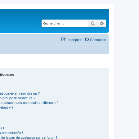
Rechercher
Recherche avancé
Inscription
Connexion
lisateurs
t puis-je en rejoindre un ?
 groupe d’utilisateurs ?
araissent dans une couleur différente ?
défaut » ?
s !
non sollicités !
e de la part de quelqu’un sur ce forum !