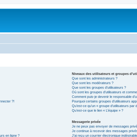
Niveaux des utilisateurs et groupes d’uti
Que sont les administrateurs ?
Que sont les modérateurs ?
Que sont les groupes d’utilisateurs ?
Où sont les groupes d’utilisateurs et commen
Comment puis-je devenir le responsable d’un
nnecter ?!
Pourquoi certains groupes d’utilisateurs app
Qu’est-ce qu’un « groupe d’utilisateurs par 
Qu’est-ce que le lien « L’équipe » ?
Messagerie privée
Je ne peux pas envoyer de messages privé
Je continue à recevoir des messages privés 
urs en ligne ?
J’ai reçu un courrier électronique indésirabl