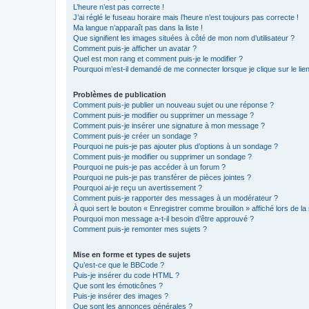
L’heure n’est pas correcte !
J’ai réglé le fuseau horaire mais l’heure n’est toujours pas correcte !
Ma langue n’apparaît pas dans la liste !
Que signifient les images situées à côté de mon nom d’utilisateur ?
Comment puis-je afficher un avatar ?
Quel est mon rang et comment puis-je le modifier ?
Pourquoi m’est-il demandé de me connecter lorsque je clique sur le lien 
Problèmes de publication
Comment puis-je publier un nouveau sujet ou une réponse ?
Comment puis-je modifier ou supprimer un message ?
Comment puis-je insérer une signature à mon message ?
Comment puis-je créer un sondage ?
Pourquoi ne puis-je pas ajouter plus d’options à un sondage ?
Comment puis-je modifier ou supprimer un sondage ?
Pourquoi ne puis-je pas accéder à un forum ?
Pourquoi ne puis-je pas transférer de pièces jointes ?
Pourquoi ai-je reçu un avertissement ?
Comment puis-je rapporter des messages à un modérateur ?
À quoi sert le bouton « Enregistrer comme brouillon » affiché lors de la 
Pourquoi mon message a-t-il besoin d’être approuvé ?
Comment puis-je remonter mes sujets ?
Mise en forme et types de sujets
Qu’est-ce que le BBCode ?
Puis-je insérer du code HTML ?
Que sont les émoticônes ?
Puis-je insérer des images ?
Que sont les annonces générales ?