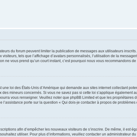
trateurs du forum peuvent limiter la publication de messages aux utilisateurs inscri
visiteurs, tels que l’affichage d’avatars personnalisés, l’utilisation de la messager
ription ne vous prend qu’un court instant, c’est pourquoi nous vous recommandons de l
t une loi des États-Unis d’Amérique qui demande aux sites internet collectant pot
 des mineurs concernés. Si vous ne savez pas si cette loi s’applique également au
 pourra vous renseigner. Veuillez noter que phpBB Limited et que les propriétaires
ue l’assistance porte sur la question « Qui dois-je contacter à propos de problèmes 
inscriptions afin d’empêcher les nouveaux visiteurs de s’inscrire. De même, il est é
s souhaitez utiliser. Pour plus d’informations, veuillez contacter un administrateur du