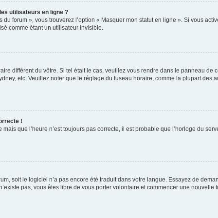
s utilisateurs en ligne ?
s du forum », vous trouverez l’option « Masquer mon statut en ligne ». Si vous activ
é comme étant un utilisateur invisible.
aire différent du vôtre. Si tel était le cas, veuillez vous rendre dans le panneau de co
ey, etc. Veuillez noter que le réglage du fuseau horaire, comme la plupart des autr
orrecte !
 mais que l’heure n’est toujours pas correcte, il est probable que l’horloge du serve
orum, soit le logiciel n’a pas encore été traduit dans votre langue. Essayez de deman
 n’existe pas, vous êtes libre de vous porter volontaire et commencer une nouvelle t