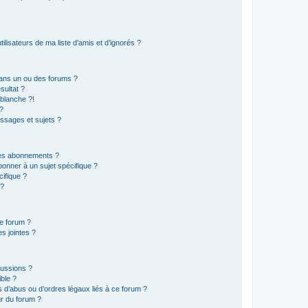
lisateurs de ma liste d’amis et d’ignorés ?
ans un ou des forums ?
sultat ?
blanche ?!
?
ssages et sujets ?
t les abonnements ?
onner à un sujet spécifique ?
ifique ?
 ?
ce forum ?
s jointes ?
cussions ?
ible ?
 d’abus ou d’ordres légaux liés à ce forum ?
r du forum ?