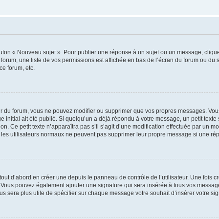
outon « Nouveau sujet ». Pour publier une réponse à un sujet ou un message, cliqu
 forum, une liste de vos permissions est affichée en bas de l’écran du forum ou du
ce forum, etc.
r du forum, vous ne pouvez modifier ou supprimer que vos propres messages. Vou
 initial ait été publié. Si quelqu’un a déjà répondu à votre message, un petit text
ion. Ce petit texte n’apparaîtra pas s’il s’agit d’une modification effectuée par un 
ue les utilisateurs normaux ne peuvent pas supprimer leur propre message si une ré
ut d’abord en créer une depuis le panneau de contrôle de l’utilisateur. Une fois c
ure. Vous pouvez également ajouter une signature qui sera insérée à tous vos mess
 vous sera plus utile de spécifier sur chaque message votre souhait d’insérer votre si