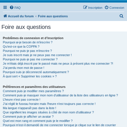
FAQ
Inscription
Connexion
R
Accueil du forum
Foire aux questions
e
Foire aux questions
c
h
Problèmes de connexion et d’inscription
Pourquoi ai-je besoin de m’inscrire ?
e
Qu’est-ce que la COPPA ?
r
Pourquoi ne puis-je pas m’inscrire ?
Je suis inscrit mais je ne peux pas me connecter !
c
Pourquoi ne puis-je pas me connecter ?
Je m’étais déjà inscrit par le passé mais ne peux à présent plus me connecter ?!
h
J’ai perdu mon mot de passe !
e
Pourquoi suis-je déconnecté automatiquement ?
À quoi sert « Supprimer les cookies » ?
r
Préférences et paramètres des utilisateurs
Comment puis-je modifier mes paramètres ?
Comment puis-je masquer mon nom d’utilisateur de la liste des utilisateurs en ligne ?
L’heure n’est pas correcte !
J’ai réglé le fuseau horaire mais l’heure n’est toujours pas correcte !
Ma langue n’apparaît pas dans la liste !
Que signifient les images situées à côté de mon nom d’utilisateur ?
Comment puis-je afficher un avatar ?
Quel est mon rang et comment puis-je le modifier ?
Pourquoi m’est-il demandé de me connecter lorsque je clique sur le lien de courrier