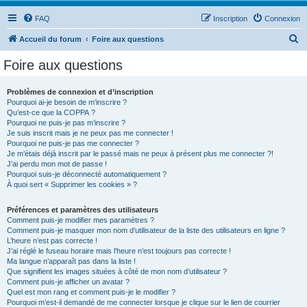
FAQ
Inscription
Connexion
R
Accueil du forum
Foire aux questions
e
Foire aux questions
c
h
Problèmes de connexion et d’inscription
Pourquoi ai-je besoin de m’inscrire ?
e
Qu’est-ce que la COPPA ?
r
Pourquoi ne puis-je pas m’inscrire ?
Je suis inscrit mais je ne peux pas me connecter !
c
Pourquoi ne puis-je pas me connecter ?
Je m’étais déjà inscrit par le passé mais ne peux à présent plus me connecter ?!
h
J’ai perdu mon mot de passe !
e
Pourquoi suis-je déconnecté automatiquement ?
À quoi sert « Supprimer les cookies » ?
r
Préférences et paramètres des utilisateurs
Comment puis-je modifier mes paramètres ?
Comment puis-je masquer mon nom d’utilisateur de la liste des utilisateurs en ligne ?
L’heure n’est pas correcte !
J’ai réglé le fuseau horaire mais l’heure n’est toujours pas correcte !
Ma langue n’apparaît pas dans la liste !
Que signifient les images situées à côté de mon nom d’utilisateur ?
Comment puis-je afficher un avatar ?
Quel est mon rang et comment puis-je le modifier ?
Pourquoi m’est-il demandé de me connecter lorsque je clique sur le lien de courrier