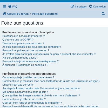
FAQ
Inscription
Connexion
R
Accueil du forum
Foire aux questions
e
Foire aux questions
c
h
Problèmes de connexion et d’inscription
Pourquoi ai-je besoin de m’inscrire ?
e
Qu’est-ce que la COPPA ?
r
Pourquoi ne puis-je pas m’inscrire ?
Je suis inscrit mais je ne peux pas me connecter !
c
Pourquoi ne puis-je pas me connecter ?
Je m’étais déjà inscrit par le passé mais ne peux à présent plus me connecter ?!
h
J’ai perdu mon mot de passe !
e
Pourquoi suis-je déconnecté automatiquement ?
À quoi sert « Supprimer les cookies » ?
r
Préférences et paramètres des utilisateurs
Comment puis-je modifier mes paramètres ?
Comment puis-je masquer mon nom d’utilisateur de la liste des utilisateurs en ligne ?
L’heure n’est pas correcte !
J’ai réglé le fuseau horaire mais l’heure n’est toujours pas correcte !
Ma langue n’apparaît pas dans la liste !
Que signifient les images situées à côté de mon nom d’utilisateur ?
Comment puis-je afficher un avatar ?
Quel est mon rang et comment puis-je le modifier ?
Pourquoi m’est-il demandé de me connecter lorsque je clique sur le lien de courrier