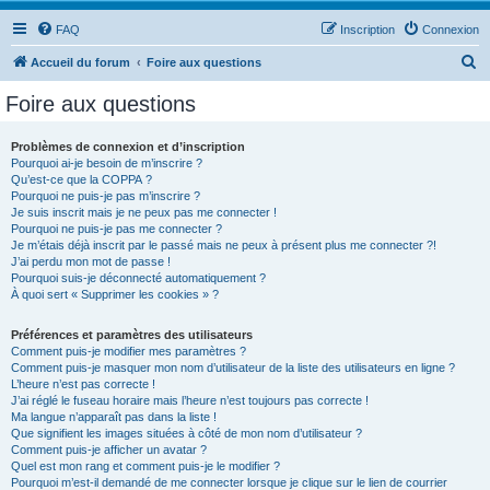
FAQ
Inscription
Connexion
R
Accueil du forum
Foire aux questions
e
Foire aux questions
c
h
Problèmes de connexion et d’inscription
Pourquoi ai-je besoin de m’inscrire ?
e
Qu’est-ce que la COPPA ?
r
Pourquoi ne puis-je pas m’inscrire ?
Je suis inscrit mais je ne peux pas me connecter !
c
Pourquoi ne puis-je pas me connecter ?
Je m’étais déjà inscrit par le passé mais ne peux à présent plus me connecter ?!
h
J’ai perdu mon mot de passe !
e
Pourquoi suis-je déconnecté automatiquement ?
À quoi sert « Supprimer les cookies » ?
r
Préférences et paramètres des utilisateurs
Comment puis-je modifier mes paramètres ?
Comment puis-je masquer mon nom d’utilisateur de la liste des utilisateurs en ligne ?
L’heure n’est pas correcte !
J’ai réglé le fuseau horaire mais l’heure n’est toujours pas correcte !
Ma langue n’apparaît pas dans la liste !
Que signifient les images situées à côté de mon nom d’utilisateur ?
Comment puis-je afficher un avatar ?
Quel est mon rang et comment puis-je le modifier ?
Pourquoi m’est-il demandé de me connecter lorsque je clique sur le lien de courrier