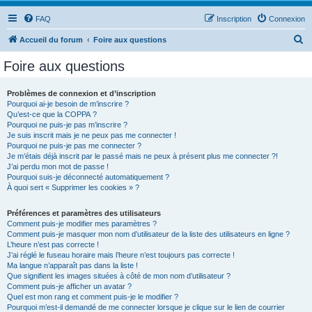
FAQ
Inscription
Connexion
R
Accueil du forum
Foire aux questions
e
Foire aux questions
c
h
Problèmes de connexion et d’inscription
Pourquoi ai-je besoin de m’inscrire ?
e
Qu’est-ce que la COPPA ?
r
Pourquoi ne puis-je pas m’inscrire ?
Je suis inscrit mais je ne peux pas me connecter !
c
Pourquoi ne puis-je pas me connecter ?
Je m’étais déjà inscrit par le passé mais ne peux à présent plus me connecter ?!
h
J’ai perdu mon mot de passe !
e
Pourquoi suis-je déconnecté automatiquement ?
À quoi sert « Supprimer les cookies » ?
r
Préférences et paramètres des utilisateurs
Comment puis-je modifier mes paramètres ?
Comment puis-je masquer mon nom d’utilisateur de la liste des utilisateurs en ligne ?
L’heure n’est pas correcte !
J’ai réglé le fuseau horaire mais l’heure n’est toujours pas correcte !
Ma langue n’apparaît pas dans la liste !
Que signifient les images situées à côté de mon nom d’utilisateur ?
Comment puis-je afficher un avatar ?
Quel est mon rang et comment puis-je le modifier ?
Pourquoi m’est-il demandé de me connecter lorsque je clique sur le lien de courrier