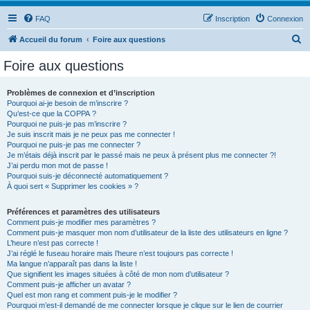
FAQ
Inscription
Connexion
R
Accueil du forum
Foire aux questions
e
Foire aux questions
c
h
Problèmes de connexion et d’inscription
Pourquoi ai-je besoin de m’inscrire ?
e
Qu’est-ce que la COPPA ?
r
Pourquoi ne puis-je pas m’inscrire ?
Je suis inscrit mais je ne peux pas me connecter !
c
Pourquoi ne puis-je pas me connecter ?
Je m’étais déjà inscrit par le passé mais ne peux à présent plus me connecter ?!
h
J’ai perdu mon mot de passe !
e
Pourquoi suis-je déconnecté automatiquement ?
À quoi sert « Supprimer les cookies » ?
r
Préférences et paramètres des utilisateurs
Comment puis-je modifier mes paramètres ?
Comment puis-je masquer mon nom d’utilisateur de la liste des utilisateurs en ligne ?
L’heure n’est pas correcte !
J’ai réglé le fuseau horaire mais l’heure n’est toujours pas correcte !
Ma langue n’apparaît pas dans la liste !
Que signifient les images situées à côté de mon nom d’utilisateur ?
Comment puis-je afficher un avatar ?
Quel est mon rang et comment puis-je le modifier ?
Pourquoi m’est-il demandé de me connecter lorsque je clique sur le lien de courrier