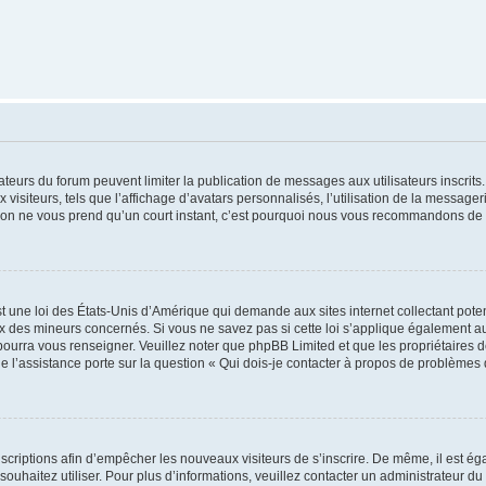
trateurs du forum peuvent limiter la publication de messages aux utilisateurs inscri
visiteurs, tels que l’affichage d’avatars personnalisés, l’utilisation de la messager
ription ne vous prend qu’un court instant, c’est pourquoi nous vous recommandons de l
t une loi des États-Unis d’Amérique qui demande aux sites internet collectant pot
 des mineurs concernés. Si vous ne savez pas si cette loi s’applique également au
 pourra vous renseigner. Veuillez noter que phpBB Limited et que les propriétaires
ue l’assistance porte sur la question « Qui dois-je contacter à propos de problèmes 
inscriptions afin d’empêcher les nouveaux visiteurs de s’inscrire. De même, il est é
s souhaitez utiliser. Pour plus d’informations, veuillez contacter un administrateur du