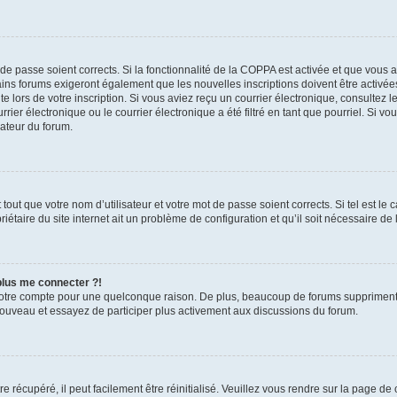
t de passe soient corrects. Si la fonctionnalité de la COPPA est activée et que vous 
ains forums exigeront également que les nouvelles inscriptions doivent être activée
te lors de votre inscription. Si vous aviez reçu un courrier électronique, consultez l
r électronique ou le courrier électronique a été filtré en tant que pourriel. Si vo
rateur du forum.
out que votre nom d’utilisateur et votre mot de passe soient corrects. Si tel est le
iétaire du site internet ait un problème de configuration et qu’il soit nécessaire de l
 plus me connecter ?!
votre compte pour une quelconque raison. De plus, beaucoup de forums suppriment pér
 nouveau et essayez de participer plus activement aux discussions du forum.
 récupéré, il peut facilement être réinitialisé. Veuillez vous rendre sur la page de