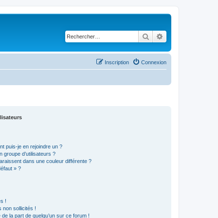
Rechercher
Recherche avancé
Inscription
Connexion
lisateurs
t puis-je en rejoindre un ?
 groupe d’utilisateurs ?
araissent dans une couleur différente ?
défaut » ?
s !
non sollicités !
e de la part de quelqu’un sur ce forum !