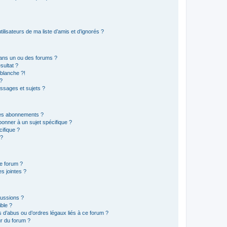
lisateurs de ma liste d’amis et d’ignorés ?
ans un ou des forums ?
sultat ?
blanche ?!
?
ssages et sujets ?
t les abonnements ?
onner à un sujet spécifique ?
ifique ?
 ?
ce forum ?
s jointes ?
cussions ?
ible ?
 d’abus ou d’ordres légaux liés à ce forum ?
r du forum ?