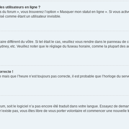
s utilisateurs en ligne ?
s du forum », vous trouverez l’option « Masquer mon statut en ligne ». Si vous activ
é comme étant un utilisateur invisible.
aire différent du vôtre. Si tel était le cas, veuillez vous rendre dans le panneau de co
ey, etc. Veuillez noter que le réglage du fuseau horaire, comme la plupart des autr
orrecte !
 mais que l’heure n’est toujours pas correcte, il est probable que l’horloge du serve
orum, soit le logiciel n’a pas encore été traduit dans votre langue. Essayez de deman
 n’existe pas, vous êtes libre de vous porter volontaire et commencer une nouvelle t