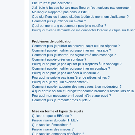
L’heure n’est pas correcte !
J’ai réglé le fuseau horaire mais l’heure n’est toujours pas correcte !
Ma langue n’apparaît pas dans la liste !
Que signifient les images situées à côté de mon nom d’utilisateur ?
Comment puis-je afficher un avatar ?
Quel est mon rang et comment puis-je le modifier ?
Pourquoi m’est-il demandé de me connecter lorsque je clique sur le lien 
Problèmes de publication
Comment puis-je publier un nouveau sujet ou une réponse ?
Comment puis-je modifier ou supprimer un message ?
Comment puis-je insérer une signature à mon message ?
Comment puis-je créer un sondage ?
Pourquoi ne puis-je pas ajouter plus d’options à un sondage ?
Comment puis-je modifier ou supprimer un sondage ?
Pourquoi ne puis-je pas accéder à un forum ?
Pourquoi ne puis-je pas transférer de pièces jointes ?
Pourquoi ai-je reçu un avertissement ?
Comment puis-je rapporter des messages à un modérateur ?
À quoi sert le bouton « Enregistrer comme brouillon » affiché lors de la 
Pourquoi mon message a-t-il besoin d’être approuvé ?
Comment puis-je remonter mes sujets ?
Mise en forme et types de sujets
Qu’est-ce que le BBCode ?
Puis-je insérer du code HTML ?
Que sont les émoticônes ?
Puis-je insérer des images ?
Que sont les annonces générales ?