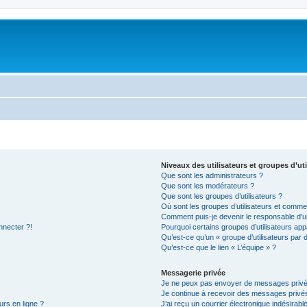
Niveaux des utilisateurs et groupes d’uti
Que sont les administrateurs ?
Que sont les modérateurs ?
Que sont les groupes d’utilisateurs ?
Où sont les groupes d’utilisateurs et commen
Comment puis-je devenir le responsable d’un
nnecter ?!
Pourquoi certains groupes d’utilisateurs app
Qu’est-ce qu’un « groupe d’utilisateurs par 
Qu’est-ce que le lien « L’équipe » ?
Messagerie privée
Je ne peux pas envoyer de messages privé
Je continue à recevoir des messages privés 
urs en ligne ?
J’ai reçu un courrier électronique indésirabl