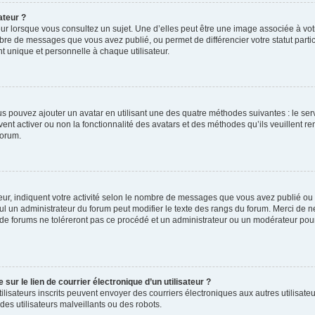
ateur ?
ur lorsque vous consultez un sujet. Une d’elles peut être une image associée à vo
mbre de messages que vous avez publié, ou permet de différencier votre statut parti
 unique et personnelle à chaque utilisateur.
ous pouvez ajouter un avatar en utilisant une des quatre méthodes suivantes : le serv
ent activer ou non la fonctionnalité des avatars et des méthodes qu’ils veuillent ren
forum.
ur, indiquent votre activité selon le nombre de messages que vous avez publié ou id
eul un administrateur du forum peut modifier le texte des rangs du forum. Merci de 
de forums ne toléreront pas ce procédé et un administrateur ou un modérateur pou
ur le lien de courrier électronique d’un utilisateur ?
s utilisateurs inscrits peuvent envoyer des courriers électroniques aux autres utili
es utilisateurs malveillants ou des robots.