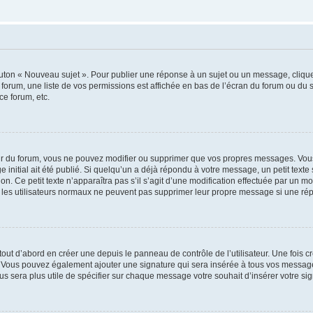
outon « Nouveau sujet ». Pour publier une réponse à un sujet ou un message, cliqu
 forum, une liste de vos permissions est affichée en bas de l’écran du forum ou du
ce forum, etc.
r du forum, vous ne pouvez modifier ou supprimer que vos propres messages. Vou
 initial ait été publié. Si quelqu’un a déjà répondu à votre message, un petit text
ion. Ce petit texte n’apparaîtra pas s’il s’agit d’une modification effectuée par un 
ue les utilisateurs normaux ne peuvent pas supprimer leur propre message si une ré
ut d’abord en créer une depuis le panneau de contrôle de l’utilisateur. Une fois c
ure. Vous pouvez également ajouter une signature qui sera insérée à tous vos mess
 vous sera plus utile de spécifier sur chaque message votre souhait d’insérer votre si