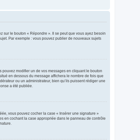
ez sur le bouton « Répondre ». Il se peut que vous ayez besoin
 sujet. Par exemple : vous pouvez publier de nouveaux sujets
s pouvez modifier un de vos messages en cliquant le bouton
e situé en dessous du message affichera le nombre de fois que
modérateur ou un administrateur, bien qu’ils puissent rédiger une
ponse a été publiée.
réée, vous pouvez cocher la case « Insérer une signature »
ages en cochant la case appropriée dans le panneau de contrôle
gnature.