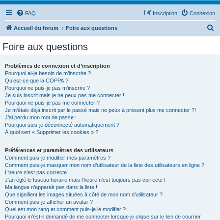
FAQ
Inscription
Connexion
R
Accueil du forum
Foire aux questions
e
Foire aux questions
c
h
Problèmes de connexion et d’inscription
Pourquoi ai-je besoin de m’inscrire ?
e
Qu’est-ce que la COPPA ?
r
Pourquoi ne puis-je pas m’inscrire ?
Je suis inscrit mais je ne peux pas me connecter !
c
Pourquoi ne puis-je pas me connecter ?
Je m’étais déjà inscrit par le passé mais ne peux à présent plus me connecter ?!
h
J’ai perdu mon mot de passe !
e
Pourquoi suis-je déconnecté automatiquement ?
À quoi sert « Supprimer les cookies » ?
r
Préférences et paramètres des utilisateurs
Comment puis-je modifier mes paramètres ?
Comment puis-je masquer mon nom d’utilisateur de la liste des utilisateurs en ligne ?
L’heure n’est pas correcte !
J’ai réglé le fuseau horaire mais l’heure n’est toujours pas correcte !
Ma langue n’apparaît pas dans la liste !
Que signifient les images situées à côté de mon nom d’utilisateur ?
Comment puis-je afficher un avatar ?
Quel est mon rang et comment puis-je le modifier ?
Pourquoi m’est-il demandé de me connecter lorsque je clique sur le lien de courrier