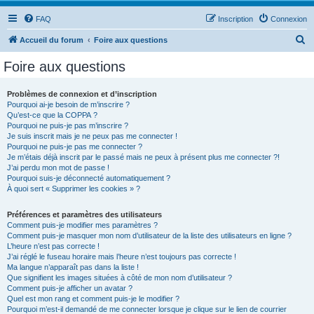
FAQ
Inscription
Connexion
R
Accueil du forum
Foire aux questions
e
Foire aux questions
c
h
Problèmes de connexion et d’inscription
Pourquoi ai-je besoin de m’inscrire ?
e
Qu’est-ce que la COPPA ?
r
Pourquoi ne puis-je pas m’inscrire ?
Je suis inscrit mais je ne peux pas me connecter !
c
Pourquoi ne puis-je pas me connecter ?
Je m’étais déjà inscrit par le passé mais ne peux à présent plus me connecter ?!
h
J’ai perdu mon mot de passe !
e
Pourquoi suis-je déconnecté automatiquement ?
À quoi sert « Supprimer les cookies » ?
r
Préférences et paramètres des utilisateurs
Comment puis-je modifier mes paramètres ?
Comment puis-je masquer mon nom d’utilisateur de la liste des utilisateurs en ligne ?
L’heure n’est pas correcte !
J’ai réglé le fuseau horaire mais l’heure n’est toujours pas correcte !
Ma langue n’apparaît pas dans la liste !
Que signifient les images situées à côté de mon nom d’utilisateur ?
Comment puis-je afficher un avatar ?
Quel est mon rang et comment puis-je le modifier ?
Pourquoi m’est-il demandé de me connecter lorsque je clique sur le lien de courrier