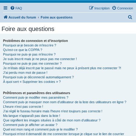
FAQ
Inscription
Connexion
R
Accueil du forum
Foire aux questions
e
Foire aux questions
c
h
Problèmes de connexion et d’inscription
Pourquoi ai-je besoin de m’inscrire ?
e
Qu’est-ce que la COPPA ?
r
Pourquoi ne puis-je pas m’inscrire ?
Je suis inscrit mais je ne peux pas me connecter !
c
Pourquoi ne puis-je pas me connecter ?
Je m’étais déjà inscrit par le passé mais ne peux à présent plus me connecter ?!
h
J’ai perdu mon mot de passe !
e
Pourquoi suis-je déconnecté automatiquement ?
À quoi sert « Supprimer les cookies » ?
r
Préférences et paramètres des utilisateurs
Comment puis-je modifier mes paramètres ?
Comment puis-je masquer mon nom d’utilisateur de la liste des utilisateurs en ligne ?
L’heure n’est pas correcte !
J’ai réglé le fuseau horaire mais l’heure n’est toujours pas correcte !
Ma langue n’apparaît pas dans la liste !
Que signifient les images situées à côté de mon nom d’utilisateur ?
Comment puis-je afficher un avatar ?
Quel est mon rang et comment puis-je le modifier ?
Pourquoi m’est-il demandé de me connecter lorsque je clique sur le lien de courrier