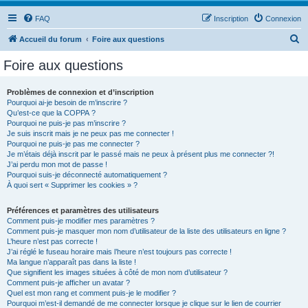
FAQ
Inscription
Connexion
R
Accueil du forum
Foire aux questions
e
Foire aux questions
c
h
Problèmes de connexion et d’inscription
Pourquoi ai-je besoin de m’inscrire ?
e
Qu’est-ce que la COPPA ?
r
Pourquoi ne puis-je pas m’inscrire ?
Je suis inscrit mais je ne peux pas me connecter !
c
Pourquoi ne puis-je pas me connecter ?
Je m’étais déjà inscrit par le passé mais ne peux à présent plus me connecter ?!
h
J’ai perdu mon mot de passe !
e
Pourquoi suis-je déconnecté automatiquement ?
À quoi sert « Supprimer les cookies » ?
r
Préférences et paramètres des utilisateurs
Comment puis-je modifier mes paramètres ?
Comment puis-je masquer mon nom d’utilisateur de la liste des utilisateurs en ligne ?
L’heure n’est pas correcte !
J’ai réglé le fuseau horaire mais l’heure n’est toujours pas correcte !
Ma langue n’apparaît pas dans la liste !
Que signifient les images situées à côté de mon nom d’utilisateur ?
Comment puis-je afficher un avatar ?
Quel est mon rang et comment puis-je le modifier ?
Pourquoi m’est-il demandé de me connecter lorsque je clique sur le lien de courrier