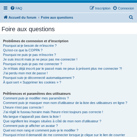
FAQ
Inscription
Connexion
R
Accueil du forum
Foire aux questions
e
Foire aux questions
c
h
Problèmes de connexion et d’inscription
Pourquoi ai-je besoin de m’inscrire ?
e
Qu’est-ce que la COPPA ?
r
Pourquoi ne puis-je pas m’inscrire ?
Je suis inscrit mais je ne peux pas me connecter !
c
Pourquoi ne puis-je pas me connecter ?
Je m’étais déjà inscrit par le passé mais ne peux à présent plus me connecter ?!
h
J’ai perdu mon mot de passe !
e
Pourquoi suis-je déconnecté automatiquement ?
À quoi sert « Supprimer les cookies » ?
r
Préférences et paramètres des utilisateurs
Comment puis-je modifier mes paramètres ?
Comment puis-je masquer mon nom d’utilisateur de la liste des utilisateurs en ligne ?
L’heure n’est pas correcte !
J’ai réglé le fuseau horaire mais l’heure n’est toujours pas correcte !
Ma langue n’apparaît pas dans la liste !
Que signifient les images situées à côté de mon nom d’utilisateur ?
Comment puis-je afficher un avatar ?
Quel est mon rang et comment puis-je le modifier ?
Pourquoi m’est-il demandé de me connecter lorsque je clique sur le lien de courrier