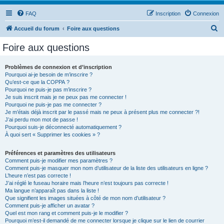
FAQ
Inscription
Connexion
R
Accueil du forum
Foire aux questions
e
Foire aux questions
c
h
Problèmes de connexion et d’inscription
Pourquoi ai-je besoin de m’inscrire ?
e
Qu’est-ce que la COPPA ?
r
Pourquoi ne puis-je pas m’inscrire ?
Je suis inscrit mais je ne peux pas me connecter !
c
Pourquoi ne puis-je pas me connecter ?
Je m’étais déjà inscrit par le passé mais ne peux à présent plus me connecter ?!
h
J’ai perdu mon mot de passe !
e
Pourquoi suis-je déconnecté automatiquement ?
À quoi sert « Supprimer les cookies » ?
r
Préférences et paramètres des utilisateurs
Comment puis-je modifier mes paramètres ?
Comment puis-je masquer mon nom d’utilisateur de la liste des utilisateurs en ligne ?
L’heure n’est pas correcte !
J’ai réglé le fuseau horaire mais l’heure n’est toujours pas correcte !
Ma langue n’apparaît pas dans la liste !
Que signifient les images situées à côté de mon nom d’utilisateur ?
Comment puis-je afficher un avatar ?
Quel est mon rang et comment puis-je le modifier ?
Pourquoi m’est-il demandé de me connecter lorsque je clique sur le lien de courrier