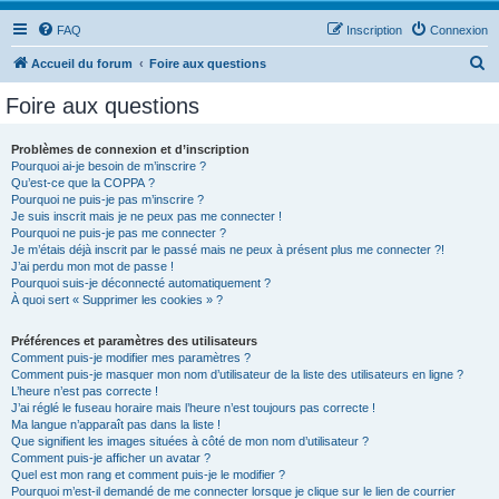
FAQ
Inscription
Connexion
R
Accueil du forum
Foire aux questions
e
Foire aux questions
c
h
Problèmes de connexion et d’inscription
Pourquoi ai-je besoin de m’inscrire ?
e
Qu’est-ce que la COPPA ?
r
Pourquoi ne puis-je pas m’inscrire ?
Je suis inscrit mais je ne peux pas me connecter !
c
Pourquoi ne puis-je pas me connecter ?
Je m’étais déjà inscrit par le passé mais ne peux à présent plus me connecter ?!
h
J’ai perdu mon mot de passe !
e
Pourquoi suis-je déconnecté automatiquement ?
À quoi sert « Supprimer les cookies » ?
r
Préférences et paramètres des utilisateurs
Comment puis-je modifier mes paramètres ?
Comment puis-je masquer mon nom d’utilisateur de la liste des utilisateurs en ligne ?
L’heure n’est pas correcte !
J’ai réglé le fuseau horaire mais l’heure n’est toujours pas correcte !
Ma langue n’apparaît pas dans la liste !
Que signifient les images situées à côté de mon nom d’utilisateur ?
Comment puis-je afficher un avatar ?
Quel est mon rang et comment puis-je le modifier ?
Pourquoi m’est-il demandé de me connecter lorsque je clique sur le lien de courrier