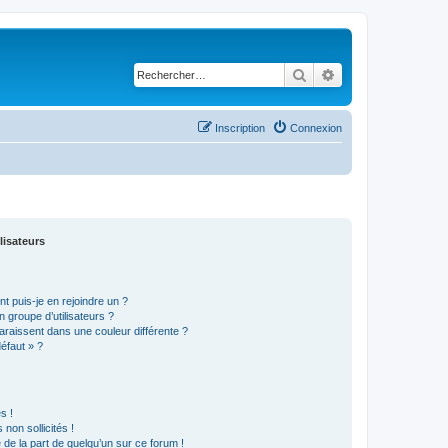
Rechercher
Recherche avancé
Inscription
Connexion
lisateurs
t puis-je en rejoindre un ?
 groupe d’utilisateurs ?
araissent dans une couleur différente ?
défaut » ?
s !
non sollicités !
e de la part de quelqu’un sur ce forum !