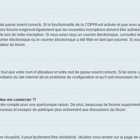
t de passe soient corrects. Si la fonctionnalité de la COPPA est activée et que vous 
ains forums exigeront également que les nouvelles inscriptions doivent être activée
te lors de votre inscription. Si vous aviez reçu un courrier électronique, consultez l
r électronique ou le courrier électronique a été filtré en tant que pourriel. Si vo
rateur du forum.
out que votre nom d’utilisateur et votre mot de passe soient corrects. Si tel est le
iétaire du site internet ait un problème de configuration et qu’il soit nécessaire de l
 plus me connecter ?!
votre compte pour une quelconque raison. De plus, beaucoup de forums suppriment pér
 nouveau et essayez de participer plus activement aux discussions du forum.
 récupéré, il peut facilement être réinitialisé. Veuillez vous rendre sur la page de