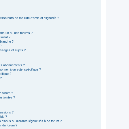
lisateurs de ma liste d’amis et d’ignorés ?
ans un ou des forums ?
sultat ?
blanche ?!
?
ssages et sujets ?
t les abonnements ?
onner à un sujet spécifique ?
ifique ?
 ?
ce forum ?
s jointes ?
cussions ?
ible ?
 d’abus ou d’ordres légaux liés à ce forum ?
r du forum ?