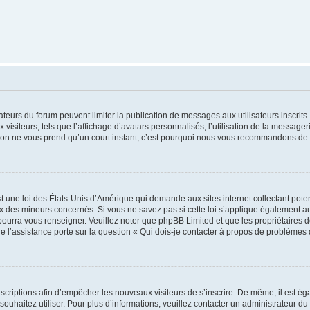
trateurs du forum peuvent limiter la publication de messages aux utilisateurs inscri
visiteurs, tels que l’affichage d’avatars personnalisés, l’utilisation de la messager
ription ne vous prend qu’un court instant, c’est pourquoi nous vous recommandons de l
t une loi des États-Unis d’Amérique qui demande aux sites internet collectant pot
 des mineurs concernés. Si vous ne savez pas si cette loi s’applique également au
 pourra vous renseigner. Veuillez noter que phpBB Limited et que les propriétaires
ue l’assistance porte sur la question « Qui dois-je contacter à propos de problèmes 
inscriptions afin d’empêcher les nouveaux visiteurs de s’inscrire. De même, il est é
s souhaitez utiliser. Pour plus d’informations, veuillez contacter un administrateur du