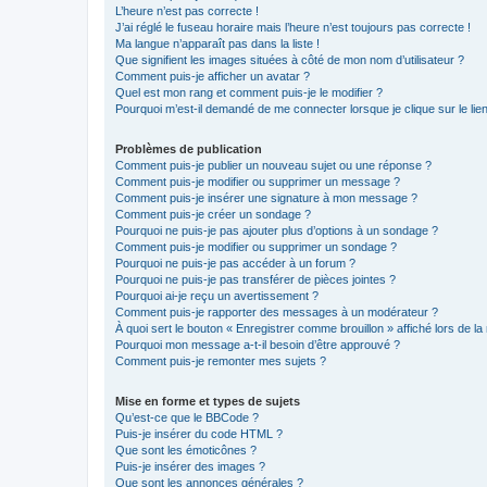
L’heure n’est pas correcte !
J’ai réglé le fuseau horaire mais l’heure n’est toujours pas correcte !
Ma langue n’apparaît pas dans la liste !
Que signifient les images situées à côté de mon nom d’utilisateur ?
Comment puis-je afficher un avatar ?
Quel est mon rang et comment puis-je le modifier ?
Pourquoi m’est-il demandé de me connecter lorsque je clique sur le lien 
Problèmes de publication
Comment puis-je publier un nouveau sujet ou une réponse ?
Comment puis-je modifier ou supprimer un message ?
Comment puis-je insérer une signature à mon message ?
Comment puis-je créer un sondage ?
Pourquoi ne puis-je pas ajouter plus d’options à un sondage ?
Comment puis-je modifier ou supprimer un sondage ?
Pourquoi ne puis-je pas accéder à un forum ?
Pourquoi ne puis-je pas transférer de pièces jointes ?
Pourquoi ai-je reçu un avertissement ?
Comment puis-je rapporter des messages à un modérateur ?
À quoi sert le bouton « Enregistrer comme brouillon » affiché lors de la 
Pourquoi mon message a-t-il besoin d’être approuvé ?
Comment puis-je remonter mes sujets ?
Mise en forme et types de sujets
Qu’est-ce que le BBCode ?
Puis-je insérer du code HTML ?
Que sont les émoticônes ?
Puis-je insérer des images ?
Que sont les annonces générales ?