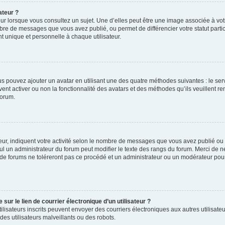
ateur ?
ur lorsque vous consultez un sujet. Une d’elles peut être une image associée à vo
mbre de messages que vous avez publié, ou permet de différencier votre statut parti
 unique et personnelle à chaque utilisateur.
ous pouvez ajouter un avatar en utilisant une des quatre méthodes suivantes : le serv
ent activer ou non la fonctionnalité des avatars et des méthodes qu’ils veuillent ren
forum.
ur, indiquent votre activité selon le nombre de messages que vous avez publié ou id
eul un administrateur du forum peut modifier le texte des rangs du forum. Merci de 
de forums ne toléreront pas ce procédé et un administrateur ou un modérateur pou
ur le lien de courrier électronique d’un utilisateur ?
s utilisateurs inscrits peuvent envoyer des courriers électroniques aux autres utili
es utilisateurs malveillants ou des robots.