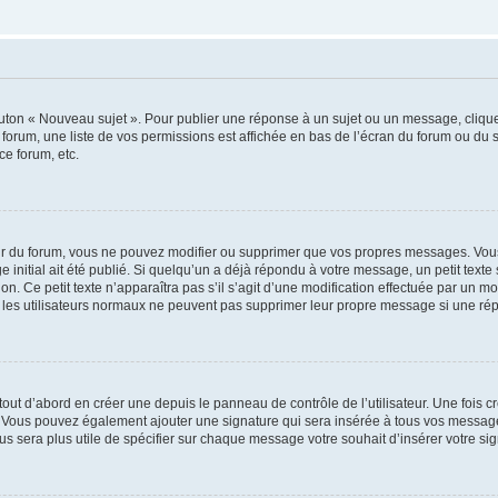
outon « Nouveau sujet ». Pour publier une réponse à un sujet ou un message, cliqu
 forum, une liste de vos permissions est affichée en bas de l’écran du forum ou du
ce forum, etc.
r du forum, vous ne pouvez modifier ou supprimer que vos propres messages. Vou
 initial ait été publié. Si quelqu’un a déjà répondu à votre message, un petit text
ion. Ce petit texte n’apparaîtra pas s’il s’agit d’une modification effectuée par un 
ue les utilisateurs normaux ne peuvent pas supprimer leur propre message si une ré
ut d’abord en créer une depuis le panneau de contrôle de l’utilisateur. Une fois c
ure. Vous pouvez également ajouter une signature qui sera insérée à tous vos mess
 vous sera plus utile de spécifier sur chaque message votre souhait d’insérer votre si