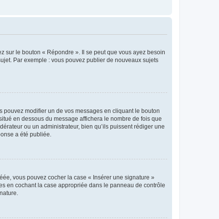
ez sur le bouton « Répondre ». Il se peut que vous ayez besoin
 sujet. Par exemple : vous pouvez publier de nouveaux sujets
s pouvez modifier un de vos messages en cliquant le bouton
e situé en dessous du message affichera le nombre de fois que
modérateur ou un administrateur, bien qu’ils puissent rédiger une
ponse a été publiée.
réée, vous pouvez cocher la case « Insérer une signature »
ages en cochant la case appropriée dans le panneau de contrôle
gnature.