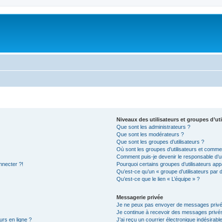
Niveaux des utilisateurs et groupes d’uti
Que sont les administrateurs ?
Que sont les modérateurs ?
Que sont les groupes d’utilisateurs ?
Où sont les groupes d’utilisateurs et commen
Comment puis-je devenir le responsable d’un
nnecter ?!
Pourquoi certains groupes d’utilisateurs app
Qu’est-ce qu’un « groupe d’utilisateurs par 
Qu’est-ce que le lien « L’équipe » ?
Messagerie privée
Je ne peux pas envoyer de messages privé
Je continue à recevoir des messages privés 
urs en ligne ?
J’ai reçu un courrier électronique indésirabl