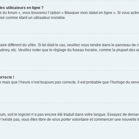
s utilisateurs en ligne ?
s du forum », vous trouverez l’option « Masquer mon statut en ligne ». Si vous activ
é comme étant un utilisateur invisible.
aire différent du vôtre. Si tel était le cas, veuillez vous rendre dans le panneau de co
ey, etc. Veuillez noter que le réglage du fuseau horaire, comme la plupart des autr
orrecte !
 mais que l’heure n’est toujours pas correcte, il est probable que l’horloge du serve
orum, soit le logiciel n’a pas encore été traduit dans votre langue. Essayez de deman
 n’existe pas, vous êtes libre de vous porter volontaire et commencer une nouvelle t