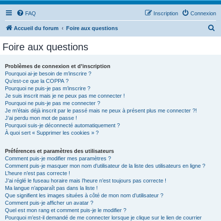
FAQ
Inscription
Connexion
R
Accueil du forum
Foire aux questions
e
Foire aux questions
c
h
Problèmes de connexion et d’inscription
Pourquoi ai-je besoin de m’inscrire ?
e
Qu’est-ce que la COPPA ?
r
Pourquoi ne puis-je pas m’inscrire ?
Je suis inscrit mais je ne peux pas me connecter !
c
Pourquoi ne puis-je pas me connecter ?
Je m’étais déjà inscrit par le passé mais ne peux à présent plus me connecter ?!
h
J’ai perdu mon mot de passe !
e
Pourquoi suis-je déconnecté automatiquement ?
À quoi sert « Supprimer les cookies » ?
r
Préférences et paramètres des utilisateurs
Comment puis-je modifier mes paramètres ?
Comment puis-je masquer mon nom d’utilisateur de la liste des utilisateurs en ligne ?
L’heure n’est pas correcte !
J’ai réglé le fuseau horaire mais l’heure n’est toujours pas correcte !
Ma langue n’apparaît pas dans la liste !
Que signifient les images situées à côté de mon nom d’utilisateur ?
Comment puis-je afficher un avatar ?
Quel est mon rang et comment puis-je le modifier ?
Pourquoi m’est-il demandé de me connecter lorsque je clique sur le lien de courrier